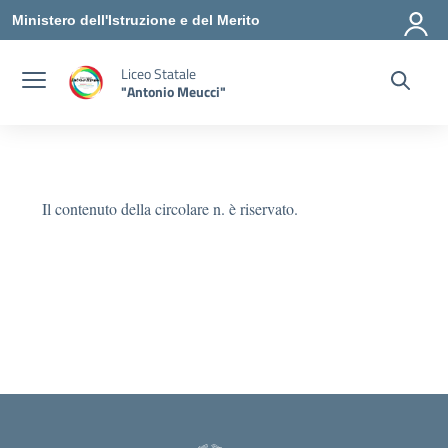
Vai ai contenuti
Vai al menu di navigazione
Vai al footer
Ministero dell'Istruzione e del Merito
Liceo Statale
"Antonio Meucci"
Il contenuto della circolare n. è riservato.