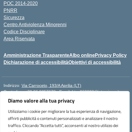
POC 2014-2020
PNRR
Sicurezza
Centro Antiviolenza Minorenni
Codice Disciplinare
Area Riservata
Amministrazione Trasparente
Albo online
Privacy Policy
Dichiarazione di accessibilità
Obiettivi di accessibilità
Indirizzo:
Via Carroceto, 193/A Aprilia (LT)
Centralino:
+39 06 9257678
Email:
Ltps060002@istruzione.it
Posta elettronica certificata (PEC):
Ltps060002@pec.istruzione.it
Diamo valore alla tua privacy
Codice fiscale: 91001930592
Utilizziamo i cookie per migliorare la tua esperienza di navigazione,
Codice meccanografico:
LTPS060002
offrirti pubblicità o contenuti personalizzati e analizzare il nostro
traffico. Cliccando “Accetta tutti”, acconsenti al nostro utilizzo dei