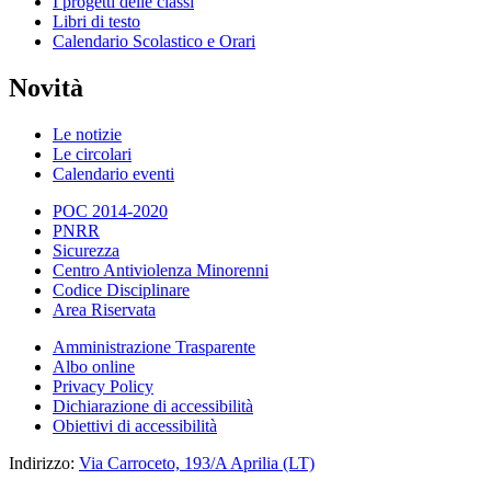
I progetti delle classi
Libri di testo
Calendario Scolastico e Orari
Novità
Le notizie
Le circolari
Calendario eventi
POC 2014-2020
PNRR
Sicurezza
Centro Antiviolenza Minorenni
Codice Disciplinare
Area Riservata
Amministrazione Trasparente
Albo online
Privacy Policy
Dichiarazione di accessibilità
Obiettivi di accessibilità
Indirizzo:
Via Carroceto, 193/A Aprilia (LT)