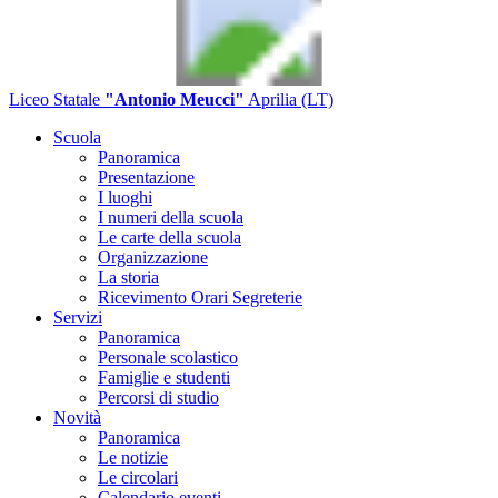
Liceo Statale
"Antonio Meucci"
Aprilia (LT)
Scuola
Panoramica
Presentazione
I luoghi
I numeri della scuola
Le carte della scuola
Organizzazione
La storia
Ricevimento Orari Segreterie
Servizi
Panoramica
Personale scolastico
Famiglie e studenti
Percorsi di studio
Novità
Panoramica
Le notizie
Le circolari
Calendario eventi