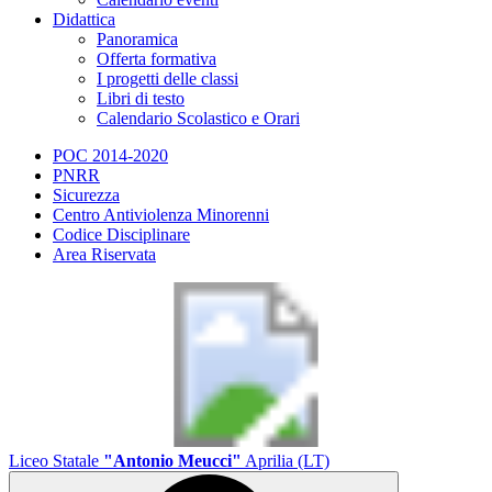
Didattica
Panoramica
Offerta formativa
I progetti delle classi
Libri di testo
Calendario Scolastico e Orari
POC 2014-2020
PNRR
Sicurezza
Centro Antiviolenza Minorenni
Codice Disciplinare
Area Riservata
Liceo Statale
"Antonio Meucci"
Aprilia (LT)