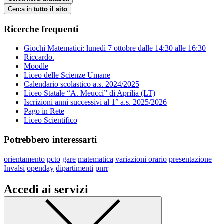
Cerca in
tutto il sito
Ricerche frequenti
Giochi Matematici: lunedì 7 ottobre dalle 14:30 alle 16:30
Riccardo.
Moodle
Liceo delle Scienze Umane
Calendario scolastico a.s. 2024/2025
Liceo Statale “A. Meucci” di Aprilia (LT)
Iscrizioni anni successivi al 1° a.s. 2025/2026
Pago in Rete
Liceo Scientifico
Potrebbero interessarti
orientamento
pcto
gare
matematica
variazioni orario
presentazione
Invalsi
openday
dipartimenti
pnrr
Accedi ai servizi