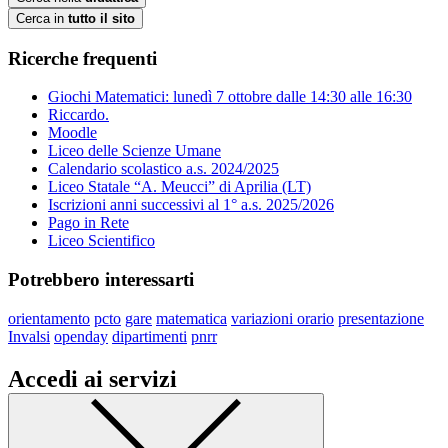
Cerca in
tutto il sito
Ricerche frequenti
Giochi Matematici: lunedì 7 ottobre dalle 14:30 alle 16:30
Riccardo.
Moodle
Liceo delle Scienze Umane
Calendario scolastico a.s. 2024/2025
Liceo Statale “A. Meucci” di Aprilia (LT)
Iscrizioni anni successivi al 1° a.s. 2025/2026
Pago in Rete
Liceo Scientifico
Potrebbero interessarti
orientamento
pcto
gare
matematica
variazioni orario
presentazione
Invalsi
openday
dipartimenti
pnrr
Accedi ai servizi