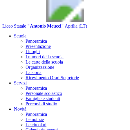
Liceo Statale
"Antonio Meucci"
Aprilia (LT)
Scuola
Panoramica
Presentazione
I luoghi
I numeri della scuola
Le carte della scuola
Organizzazione
La storia
Ricevimento Orari Segreterie
Servizi
Panoramica
Personale scolastico
Famiglie e studenti
Percorsi di studio
Novità
Panoramica
Le notizie
Le circolari
Calendario eventi