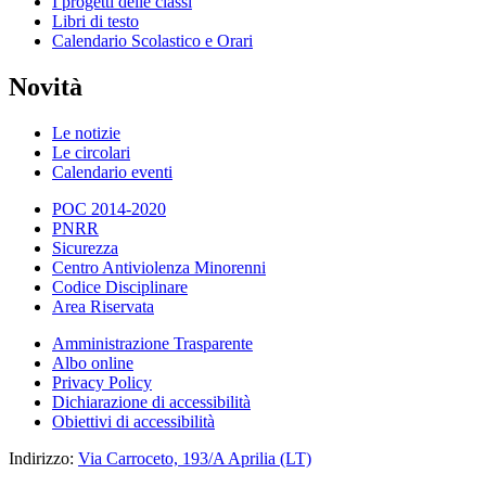
I progetti delle classi
Libri di testo
Calendario Scolastico e Orari
Novità
Le notizie
Le circolari
Calendario eventi
POC 2014-2020
PNRR
Sicurezza
Centro Antiviolenza Minorenni
Codice Disciplinare
Area Riservata
Amministrazione Trasparente
Albo online
Privacy Policy
Dichiarazione di accessibilità
Obiettivi di accessibilità
Indirizzo:
Via Carroceto, 193/A Aprilia (LT)