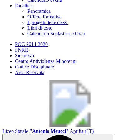
Didattica
Panoramica
Offerta formativa
I progetti delle classi
Libri di testo
Calendario Scolastico e Orari
POC 2014-2020
PNRR
Sicurezza
Centro Antiviolenza Minorenni
Codice Disciplinare
Area Riservata
Liceo Statale
"Antonio Meucci"
Aprilia (LT)