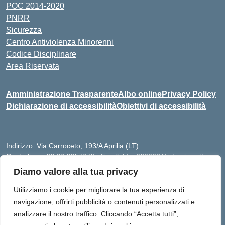
POC 2014-2020
PNRR
Sicurezza
Centro Antiviolenza Minorenni
Codice Disciplinare
Area Riservata
Amministrazione Trasparente
Albo online
Privacy Policy
Dichiarazione di accessibilità
Obiettivi di accessibilità
Indirizzo:
Via Carroceto, 193/A Aprilia (LT)
Centralino:
+39 06 9257678
Email:
Ltps060002@istruzione.it
Posta elettronica certificata (PEC):
Ltps060002@pec.istruzione.it
Diamo valore alla tua privacy
Codice fiscale: 91001930592
Utilizziamo i cookie per migliorare la tua esperienza di
Codice meccanografico:
LTPS060002
navigazione, offrirti pubblicità o contenuti personalizzati e
analizzare il nostro traffico. Cliccando “Accetta tutti”,