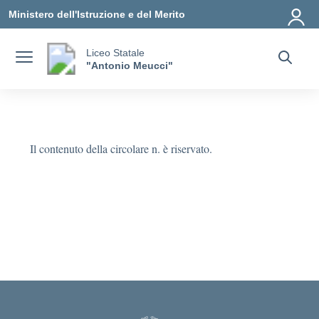
Vai ai contenuti
Vai al menu di navigazione
Vai al footer
Ministero dell'Istruzione e del Merito
Liceo Statale
"Antonio Meucci"
Il contenuto della circolare n. è riservato.