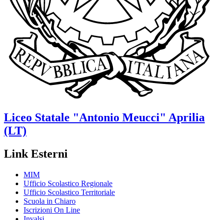
Liceo Statale
"Antonio Meucci"
Aprilia
(LT)
Link Esterni
MIM
Ufficio Scolastico Regionale
Ufficio Scolastico Territoriale
Scuola in Chiaro
Iscrizioni On Line
Invalsi