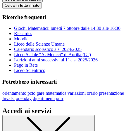
Cerca in
tutto il sito
Ricerche frequenti
Giochi Matematici: lunedì 7 ottobre dalle 14:30 alle 16:30
Riccardo.
Moodle
Liceo delle Scienze Umane
Calendario scolastico a.s. 2024/2025
Liceo Statale “A. Meucci” di Aprilia (LT)
Iscrizioni anni successivi al 1° a.s. 2025/2026
Pago in Rete
Liceo Scientifico
Potrebbero interessarti
orientamento
pcto
gare
matematica
variazioni orario
presentazione
Invalsi
openday
dipartimenti
pnrr
Accedi ai servizi