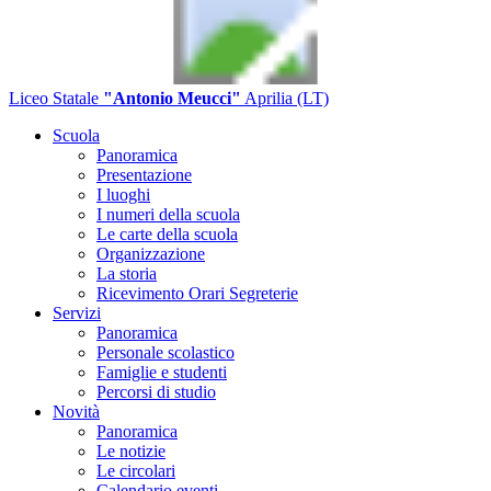
Liceo Statale
"Antonio Meucci"
Aprilia (LT)
Scuola
Panoramica
Presentazione
I luoghi
I numeri della scuola
Le carte della scuola
Organizzazione
La storia
Ricevimento Orari Segreterie
Servizi
Panoramica
Personale scolastico
Famiglie e studenti
Percorsi di studio
Novità
Panoramica
Le notizie
Le circolari
Calendario eventi