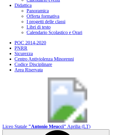
Didattica
Panoramica
Offerta formativa
I progetti delle classi
Libri di testo
Calendario Scolastico e Orari
POC 2014-2020
PNRR
Sicurezza
Centro Antiviolenza Minorenni
Codice Disciplinare
Area Riservata
Liceo Statale
"Antonio Meucci"
Aprilia (LT)