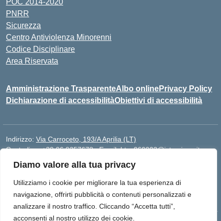
POC 2014-2020
PNRR
Sicurezza
Centro Antiviolenza Minorenni
Codice Disciplinare
Area Riservata
Amministrazione Trasparente
Albo online
Privacy Policy
Dichiarazione di accessibilità
Obiettivi di accessibilità
Indirizzo:
Via Carroceto, 193/A Aprilia (LT)
Centralino:
+39 06 9257678
Email:
Ltps060002@istruzione.it
Posta elettronica certificata (PEC):
Ltps060002@pec.istruzione.it
Diamo valore alla tua privacy
Codice fiscale: 91001930592
Utilizziamo i cookie per migliorare la tua esperienza di
Codice meccanografico:
LTPS060002
navigazione, offrirti pubblicità o contenuti personalizzati e
analizzare il nostro traffico. Cliccando “Accetta tutti”,
acconsenti al nostro utilizzo dei cookie.