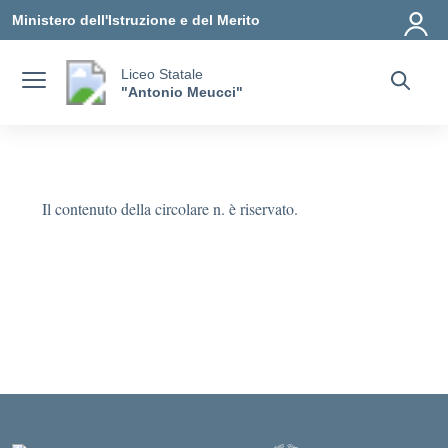
Vai ai contenuti
Vai al menu di navigazione
Vai al footer
Ministero dell'Istruzione e del Merito
Liceo Statale
"Antonio Meucci"
Il contenuto della circolare n. è riservato.