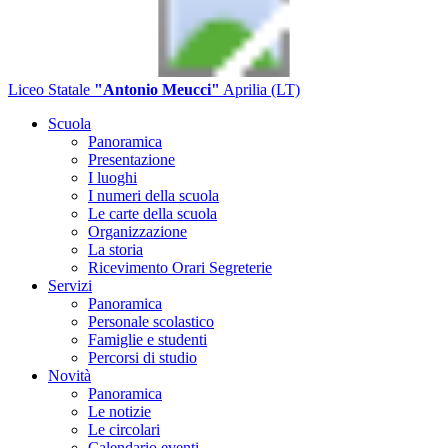
Liceo Statale
"Antonio Meucci"
Aprilia (LT)
Scuola
Panoramica
Presentazione
I luoghi
I numeri della scuola
Le carte della scuola
Organizzazione
La storia
Ricevimento Orari Segreterie
Servizi
Panoramica
Personale scolastico
Famiglie e studenti
Percorsi di studio
Novità
Panoramica
Le notizie
Le circolari
Calendario eventi