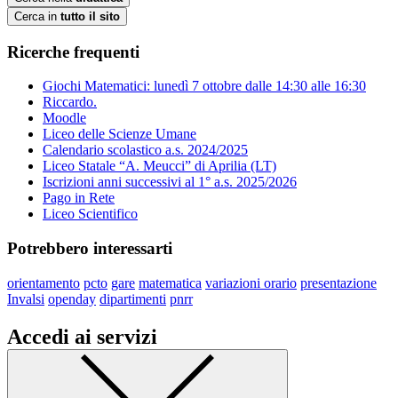
Cerca in
tutto il sito
Ricerche frequenti
Giochi Matematici: lunedì 7 ottobre dalle 14:30 alle 16:30
Riccardo.
Moodle
Liceo delle Scienze Umane
Calendario scolastico a.s. 2024/2025
Liceo Statale “A. Meucci” di Aprilia (LT)
Iscrizioni anni successivi al 1° a.s. 2025/2026
Pago in Rete
Liceo Scientifico
Potrebbero interessarti
orientamento
pcto
gare
matematica
variazioni orario
presentazione
Invalsi
openday
dipartimenti
pnrr
Accedi ai servizi