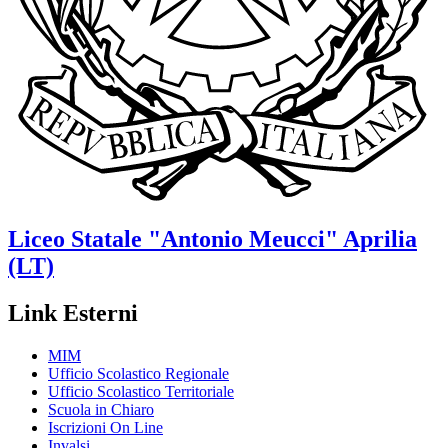
Liceo Statale
"Antonio Meucci"
Aprilia
(LT)
Link Esterni
MIM
Ufficio Scolastico Regionale
Ufficio Scolastico Territoriale
Scuola in Chiaro
Iscrizioni On Line
Invalsi