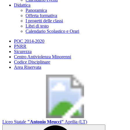
Didattica
Panoramica
Offerta formativa
I progetti delle classi
Libri di testo
Calendario Scolastico e Orari
POC 2014-2020
PNRR
Sicurezza
Centro Antiviolenza Minorenni
Codice Disciplinare
Area Riservata
Liceo Statale
"Antonio Meucci"
Aprilia (LT)