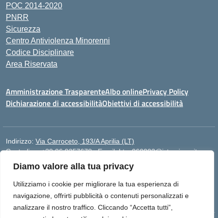
POC 2014-2020
PNRR
Sicurezza
Centro Antiviolenza Minorenni
Codice Disciplinare
Area Riservata
Amministrazione Trasparente
Albo online
Privacy Policy
Dichiarazione di accessibilità
Obiettivi di accessibilità
Indirizzo:
Via Carroceto, 193/A Aprilia (LT)
Centralino:
+39 06 9257678
Email:
Ltps060002@istruzione.it
Posta elettronica certificata (PEC):
Ltps060002@pec.istruzione.it
Diamo valore alla tua privacy
Codice fiscale: 91001930592
Utilizziamo i cookie per migliorare la tua esperienza di
Codice meccanografico:
LTPS060002
navigazione, offrirti pubblicità o contenuti personalizzati e
analizzare il nostro traffico. Cliccando “Accetta tutti”,