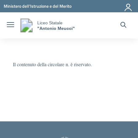
Vai ai contenuti
Vai al menu di navigazione
Vai al footer
Ministero dell'Istruzione e del Merito
Liceo Statale
"Antonio Meucci"
Il contenuto della circolare n. è riservato.