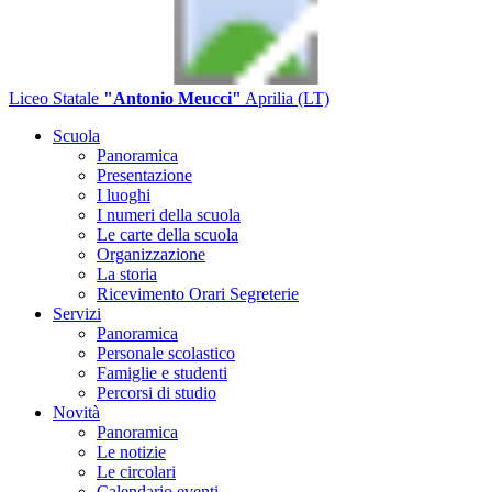
Liceo Statale
"Antonio Meucci"
Aprilia (LT)
Scuola
Panoramica
Presentazione
I luoghi
I numeri della scuola
Le carte della scuola
Organizzazione
La storia
Ricevimento Orari Segreterie
Servizi
Panoramica
Personale scolastico
Famiglie e studenti
Percorsi di studio
Novità
Panoramica
Le notizie
Le circolari
Calendario eventi