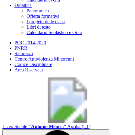
Didattica
Panoramica
Offerta formativa
I progetti delle classi
Libri di testo
Calendario Scolastico e Orari
POC 2014-2020
PNRR
Sicurezza
Centro Antiviolenza Minorenni
Codice Disciplinare
Area Riservata
Liceo Statale
"Antonio Meucci"
Aprilia (LT)