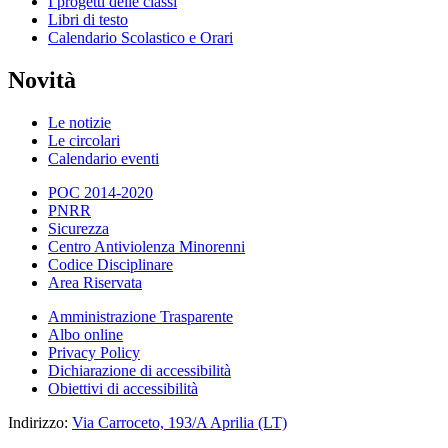
I progetti delle classi
Libri di testo
Calendario Scolastico e Orari
Novità
Le notizie
Le circolari
Calendario eventi
POC 2014-2020
PNRR
Sicurezza
Centro Antiviolenza Minorenni
Codice Disciplinare
Area Riservata
Amministrazione Trasparente
Albo online
Privacy Policy
Dichiarazione di accessibilità
Obiettivi di accessibilità
Indirizzo:
Via Carroceto, 193/A Aprilia (LT)