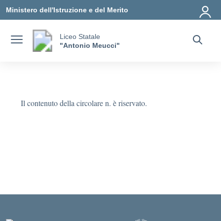
Vai ai contenuti
Vai al menu di navigazione
Vai al footer
Ministero dell'Istruzione e del Merito
Liceo Statale
"Antonio Meucci"
Il contenuto della circolare n. è riservato.