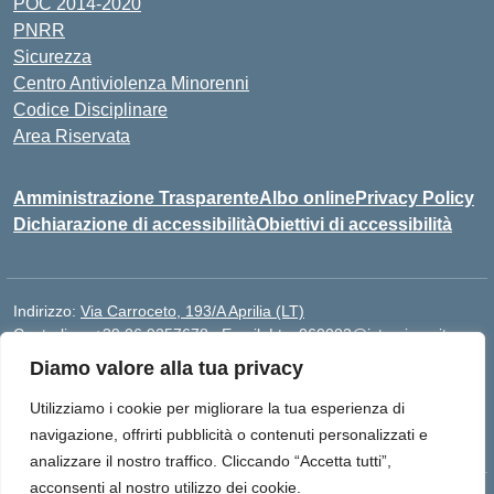
POC 2014-2020
PNRR
Sicurezza
Centro Antiviolenza Minorenni
Codice Disciplinare
Area Riservata
Amministrazione Trasparente
Albo online
Privacy Policy
Dichiarazione di accessibilità
Obiettivi di accessibilità
Indirizzo:
Via Carroceto, 193/A Aprilia (LT)
Centralino:
+39 06 9257678
Email:
Ltps060002@istruzione.it
Posta elettronica certificata (PEC):
Ltps060002@pec.istruzione.it
Diamo valore alla tua privacy
Codice fiscale: 91001930592
Utilizziamo i cookie per migliorare la tua esperienza di
Codice meccanografico:
LTPS060002
navigazione, offrirti pubblicità o contenuti personalizzati e
analizzare il nostro traffico. Cliccando “Accetta tutti”,
acconsenti al nostro utilizzo dei cookie.