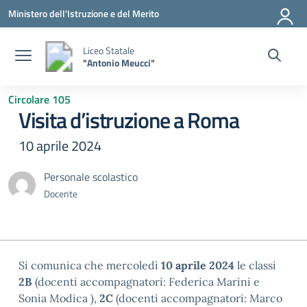
Vai ai contenuti
Vai al menu di navigazione
Vai al footer
Ministero dell'Istruzione e del Merito
Liceo Statale
"Antonio Meucci"
Circolare 105
Visita d’istruzione a Roma
10 aprile 2024
Personale scolastico
Docente
Si comunica che mercoledì
10 aprile 2024
le classi
2B
(docenti accompagnatori: Federica Marini e
Sonia Modica ),
2C
(docenti accompagnatori: Marco