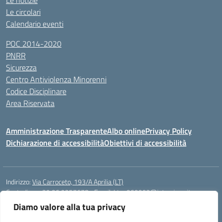
Le notizie
Le circolari
Calendario eventi
POC 2014-2020
PNRR
Sicurezza
Centro Antiviolenza Minorenni
Codice Disciplinare
Area Riservata
Amministrazione Trasparente
Albo online
Privacy Policy
Dichiarazione di accessibilità
Obiettivi di accessibilità
Indirizzo:
Via Carroceto, 193/A Aprilia (LT)
Centralino:
+39 06 9257678
Email:
Ltps060002@istruzione.it
Posta elettronica certificata (PEC):
Ltps060002@pec.istruzione.it
Diamo valore alla tua privacy
Codice fiscale: 91001930592