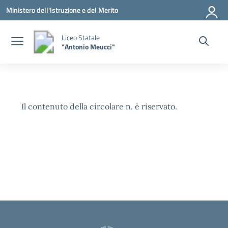
Vai ai contenuti
Vai al menu di navigazione
Vai al footer
Ministero dell'Istruzione e del Merito
Liceo Statale
"Antonio Meucci"
Il contenuto della circolare n. è riservato.