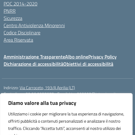
POC 2014-2020
PNRR
Sicurezza
Centro Antiviolenza Minorenni
Codice Disciplinare
Area Riservata
Amministrazione Trasparente
Albo online
Privacy Policy
Dichiarazione di accessibilità
Obiettivi di accessibilità
Indirizzo:
Via Carroceto, 193/A Aprilia (LT)
Centralino:
+39 06 9257678
Email:
Ltps060002@istruzione.it
Posta elettronica certificata (PEC):
Ltps060002@pec.istruzione.it
Diamo valore alla tua privacy
Codice fiscale: 91001930592
Utilizziamo i cookie per migliorare la tua esperienza di navigazione,
Codice meccanografico:
LTPS060002
offrirti pubblicità o contenuti personalizzati e analizzare il nostro
traffico. Cliccando “Accetta tutti”, acconsenti al nostro utilizzo dei