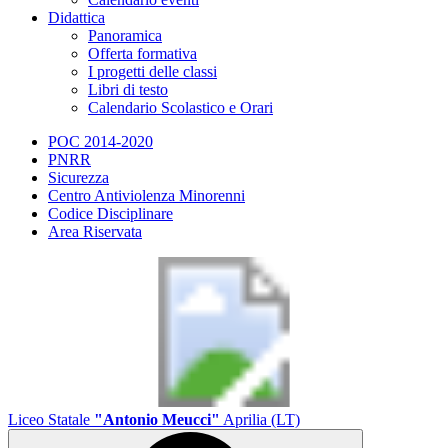
Didattica
Panoramica
Offerta formativa
I progetti delle classi
Libri di testo
Calendario Scolastico e Orari
POC 2014-2020
PNRR
Sicurezza
Centro Antiviolenza Minorenni
Codice Disciplinare
Area Riservata
Liceo Statale
"Antonio Meucci"
Aprilia (LT)