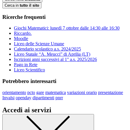
Cerca in
tutto il sito
Ricerche frequenti
Giochi Matematici: lunedì 7 ottobre dalle 14:30 alle 16:30
Riccardo.
Moodle
Liceo delle Scienze Umane
Calendario scolastico a.s. 2024/2025
Liceo Statale “A. Meucci” di Aprilia (LT)
Iscrizioni anni successivi al 1° a.s. 2025/2026
Pago in Rete
Liceo Scientifico
Potrebbero interessarti
orientamento
pcto
gare
matematica
variazioni orario
presentazione
Invalsi
openday
dipartimenti
pnrr
Accedi ai servizi