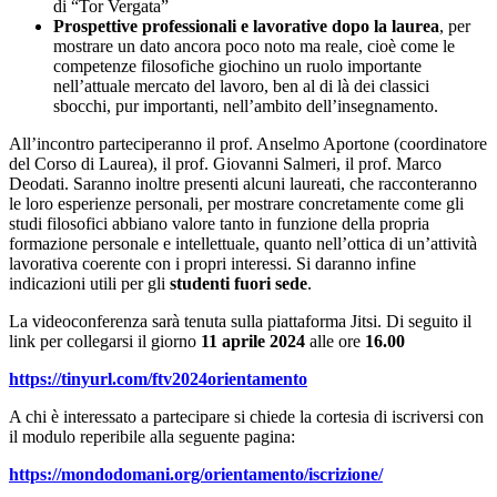
di “Tor Vergata”
Prospettive professionali e lavorative dopo la laurea
, per
mostrare un dato ancora poco noto ma reale, cioè come le
competenze filosofiche giochino un ruolo importante
nell’attuale mercato del lavoro, ben al di là dei classici
sbocchi, pur importanti, nell’ambito dell’insegnamento.
All’incontro parteciperanno il prof. Anselmo Aportone (coordinatore
del Corso di Laurea), il prof. Giovanni Salmeri, il prof. Marco
Deodati. Saranno inoltre presenti alcuni laureati, che racconteranno
le loro esperienze personali, per mostrare concretamente come gli
studi filosofici abbiano valore tanto in funzione della propria
formazione personale e intellettuale, quanto nell’ottica di un’attività
lavorativa coerente con i propri interessi. Si daranno infine
indicazioni utili per gli
studenti fuori sede
.
La videoconferenza sarà tenuta sulla piattaforma Jitsi. Di seguito il
link per collegarsi il giorno
11 aprile 2024
alle ore
16.00
https://tinyurl.com/
ftv2024orientamento
A chi è interessato a partecipare si chiede la cortesia di iscriversi con
il modulo reperibile alla seguente pagina:
https://mondodomani.org/
orientamento/iscrizione/