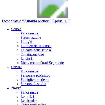
Liceo Statale
"Antonio Meucci"
Aprilia (LT)
Scuola
Panoramica
Presentazione
I luoghi
I numeri della scuola
Le carte della scuola
Organizzazione
La storia
Ricevimento Orari Segreterie
Servizi
Panoramica
Personale scolastico
Famiglie e studenti
Percorsi di studio
Novità
Panoramica
Le notizie
Le circolari
Calendario eventi