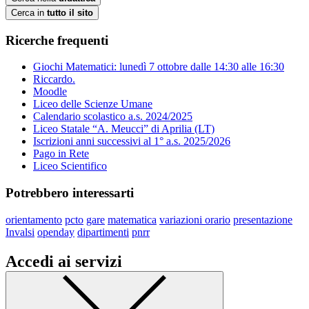
Cerca in
tutto il sito
Ricerche frequenti
Giochi Matematici: lunedì 7 ottobre dalle 14:30 alle 16:30
Riccardo.
Moodle
Liceo delle Scienze Umane
Calendario scolastico a.s. 2024/2025
Liceo Statale “A. Meucci” di Aprilia (LT)
Iscrizioni anni successivi al 1° a.s. 2025/2026
Pago in Rete
Liceo Scientifico
Potrebbero interessarti
orientamento
pcto
gare
matematica
variazioni orario
presentazione
Invalsi
openday
dipartimenti
pnrr
Accedi ai servizi