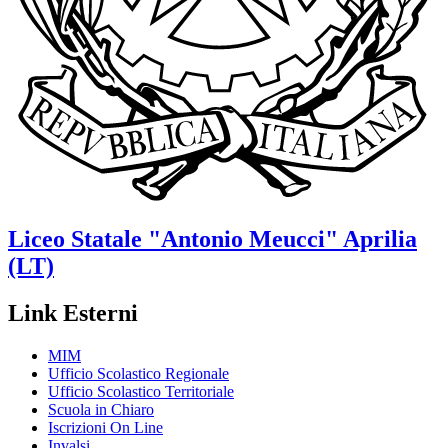
Liceo Statale
"Antonio Meucci"
Aprilia
(LT)
Link Esterni
MIM
Ufficio Scolastico Regionale
Ufficio Scolastico Territoriale
Scuola in Chiaro
Iscrizioni On Line
Invalsi