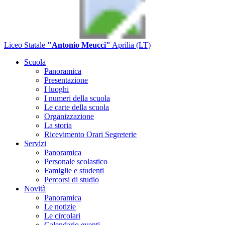
Liceo Statale
"Antonio Meucci"
Aprilia (LT)
Scuola
Panoramica
Presentazione
I luoghi
I numeri della scuola
Le carte della scuola
Organizzazione
La storia
Ricevimento Orari Segreterie
Servizi
Panoramica
Personale scolastico
Famiglie e studenti
Percorsi di studio
Novità
Panoramica
Le notizie
Le circolari
Calendario eventi