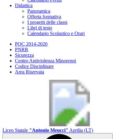
Didattica
Panoramica
Offerta formativa
I progetti delle classi
Libri di testo
Calendario Scolastico e Orari
POC 2014-2020
PNRR
Sicurezza
Centro Antiviolenza Minorenni
Codice Disciplinare
Area Riservata
Liceo Statale
"Antonio Meucci"
Aprilia (LT)