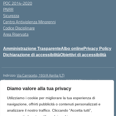
POC 2014-2020
PNRR
Sicurezza
Centro Antiviolenza Minorenni
Codice Disciplinare
Area Riservata
Amministrazione Trasparente
Albo online
Privacy Policy
Dichiarazione di accessibilità
Obiettivi di accessibilità
Indirizzo:
Via Carroceto, 193/A Aprilia (LT)
Centralino:
+39 06 9257678
Email:
Ltps060002@istruzione.it
Posta elettronica certificata (PEC):
Ltps060002@pec.istruzione.it
Diamo valore alla tua privacy
Codice fiscale: 91001930592
Utilizziamo i cookie per migliorare la tua esperienza di
Codice meccanografico:
LTPS060002
navigazione, offrirti pubblicità o contenuti personalizzati e
analizzare il nostro traffico. Cliccando “Accetta tutti”,