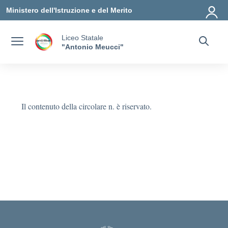
Vai ai contenuti
Vai al menu di navigazione
Vai al footer
Ministero dell'Istruzione e del Merito
Liceo Statale
"Antonio Meucci"
Il contenuto della circolare n. è riservato.