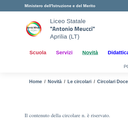
Vai ai contenuti
Vai al menu di navigazione
Vai al footer
Ministero dell'Istruzione e del Merito
Liceo Statale
"Antonio Meucci"
Aprilia (LT)
Scuola
Servizi
Novità
Didattic
P
Home
Novità
Le circolari
Circolari Doce
Il contenuto della circolare n. è riservato.