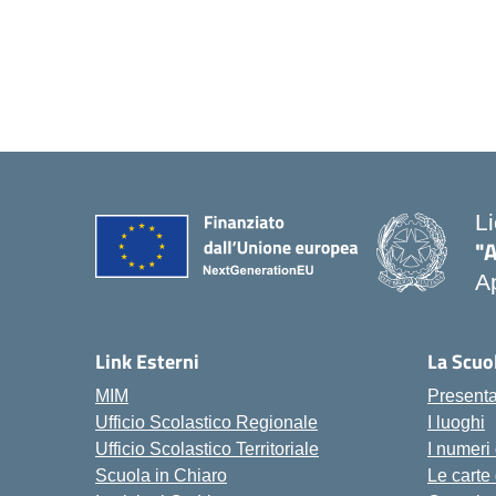
L
"
Ap
Link Esterni
La Scuo
MIM
Present
Ufficio Scolastico Regionale
I luoghi
Ufficio Scolastico Territoriale
I numeri
Scuola in Chiaro
Le carte