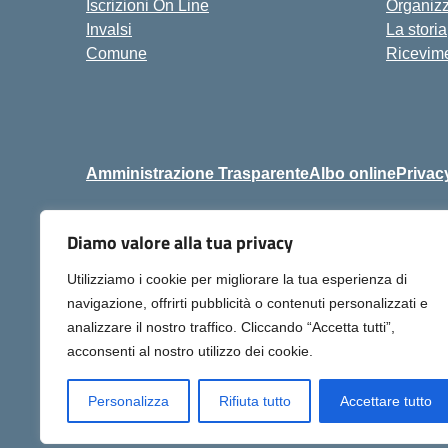
Iscrizioni On Line
Organiz
Invalsi
La storia
Comune
Ricevime
Amministrazione Trasparente
Albo online
Privac
Diamo valore alla tua privacy
Centralino:
+39 06 9257678
Utilizziamo i cookie per migliorare la tua esperienza di
navigazione, offrirti pubblicità o contenuti personalizzati e
analizzare il nostro traffico. Cliccando “Accetta tutti”,
acconsenti al nostro utilizzo dei cookie.
Personalizza
Rifiuta tutto
Accettare tutto