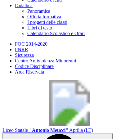
Didattica
Panoramica
Offerta formativa
I progetti delle classi
Libri di testo
Calendario Scolastico e Orari
POC 2014-2020
PNRR
Sicurezza
Centro Antiviolenza Minorenni
Codice Disciplinare
Area Riservata
Liceo Statale
"Antonio Meucci"
Aprilia (LT)