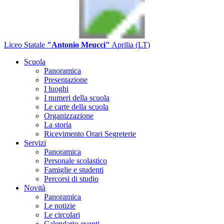
Liceo Statale
"Antonio Meucci"
Aprilia (LT)
Scuola
Panoramica
Presentazione
I luoghi
I numeri della scuola
Le carte della scuola
Organizzazione
La storia
Ricevimento Orari Segreterie
Servizi
Panoramica
Personale scolastico
Famiglie e studenti
Percorsi di studio
Novità
Panoramica
Le notizie
Le circolari
Calendario eventi