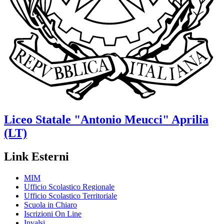
Liceo Statale
"Antonio Meucci"
Aprilia
(LT)
Link Esterni
MIM
Ufficio Scolastico Regionale
Ufficio Scolastico Territoriale
Scuola in Chiaro
Iscrizioni On Line
Invalsi