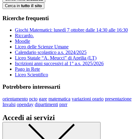
Cerca in
tutto il sito
Ricerche frequenti
Giochi Matematici: lunedì 7 ottobre dalle 14:30 alle 16:30
Riccardo.
Moodle
Liceo delle Scienze Umane
Calendario scolastico a.s. 2024/2025
Liceo Statale “A. Meucci” di Aprilia (LT)
Iscrizioni anni successivi al 1° a.s. 2025/2026
Pago in Rete
Liceo Scientifico
Potrebbero interessarti
orientamento
pcto
gare
matematica
variazioni orario
presentazione
Invalsi
openday
dipartimenti
pnrr
Accedi ai servizi