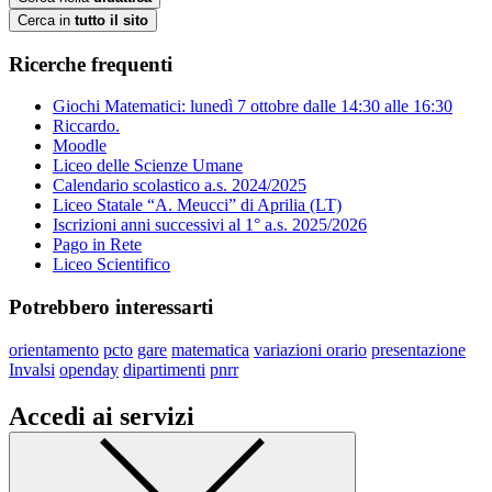
Cerca in
tutto il sito
Ricerche frequenti
Giochi Matematici: lunedì 7 ottobre dalle 14:30 alle 16:30
Riccardo.
Moodle
Liceo delle Scienze Umane
Calendario scolastico a.s. 2024/2025
Liceo Statale “A. Meucci” di Aprilia (LT)
Iscrizioni anni successivi al 1° a.s. 2025/2026
Pago in Rete
Liceo Scientifico
Potrebbero interessarti
orientamento
pcto
gare
matematica
variazioni orario
presentazione
Invalsi
openday
dipartimenti
pnrr
Accedi ai servizi