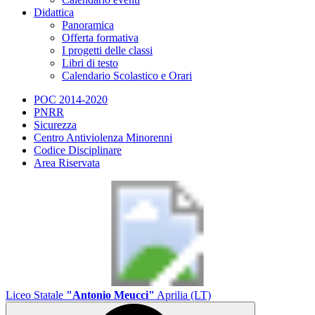
Didattica
Panoramica
Offerta formativa
I progetti delle classi
Libri di testo
Calendario Scolastico e Orari
POC 2014-2020
PNRR
Sicurezza
Centro Antiviolenza Minorenni
Codice Disciplinare
Area Riservata
Liceo Statale
"Antonio Meucci"
Aprilia (LT)