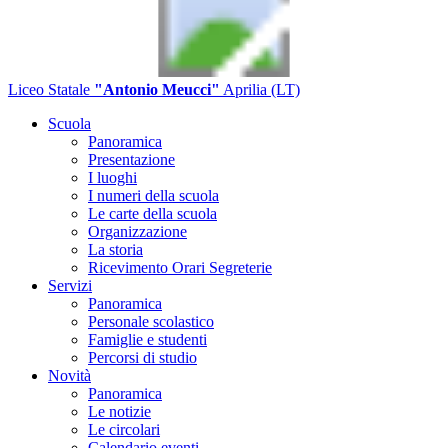
Liceo Statale
"Antonio Meucci"
Aprilia (LT)
Scuola
Panoramica
Presentazione
I luoghi
I numeri della scuola
Le carte della scuola
Organizzazione
La storia
Ricevimento Orari Segreterie
Servizi
Panoramica
Personale scolastico
Famiglie e studenti
Percorsi di studio
Novità
Panoramica
Le notizie
Le circolari
Calendario eventi