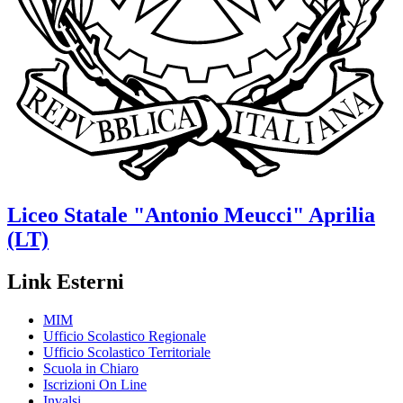
Liceo Statale
"Antonio Meucci"
Aprilia
(LT)
Link Esterni
MIM
Ufficio Scolastico Regionale
Ufficio Scolastico Territoriale
Scuola in Chiaro
Iscrizioni On Line
Invalsi