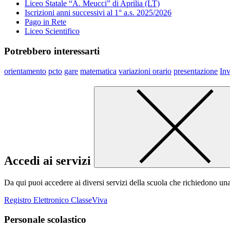
Liceo Statale “A. Meucci” di Aprilia (LT)
Iscrizioni anni successivi al 1° a.s. 2025/2026
Pago in Rete
Liceo Scientifico
Potrebbero interessarti
orientamento
pcto
gare
matematica
variazioni orario
presentazione
Inv
Accedi ai servizi
Da qui puoi accedere ai diversi servizi della scuola che richiedono un
Registro Elettronico ClasseViva
Personale scolastico