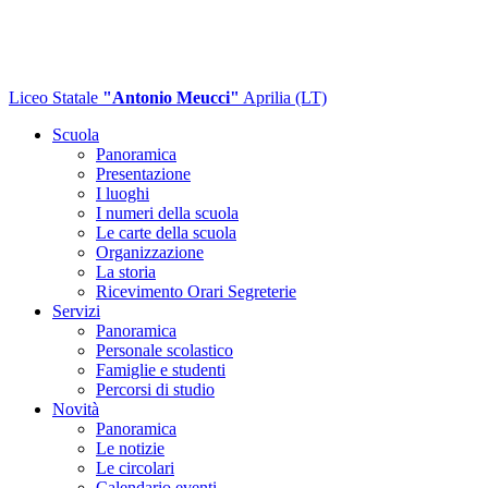
Liceo Statale
"Antonio Meucci"
Aprilia (LT)
Scuola
Panoramica
Presentazione
I luoghi
I numeri della scuola
Le carte della scuola
Organizzazione
La storia
Ricevimento Orari Segreterie
Servizi
Panoramica
Personale scolastico
Famiglie e studenti
Percorsi di studio
Novità
Panoramica
Le notizie
Le circolari
Calendario eventi