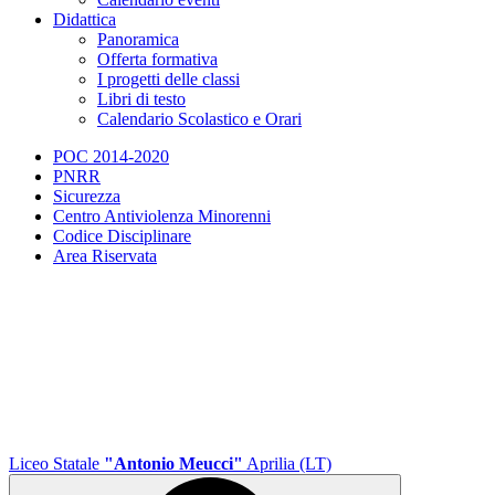
Didattica
Panoramica
Offerta formativa
I progetti delle classi
Libri di testo
Calendario Scolastico e Orari
POC 2014-2020
PNRR
Sicurezza
Centro Antiviolenza Minorenni
Codice Disciplinare
Area Riservata
Liceo Statale
"Antonio Meucci"
Aprilia (LT)