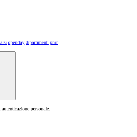
alsi
openday
dipartimenti
pnrr
a autenticazione personale.