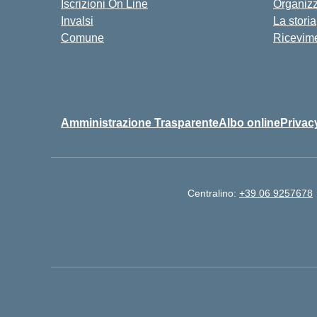
Iscrizioni On Line
Organiz
Invalsi
La storia
Comune
Ricevime
Amministrazione Trasparente
Albo online
Privac
Centralino:
+39 06 9257678