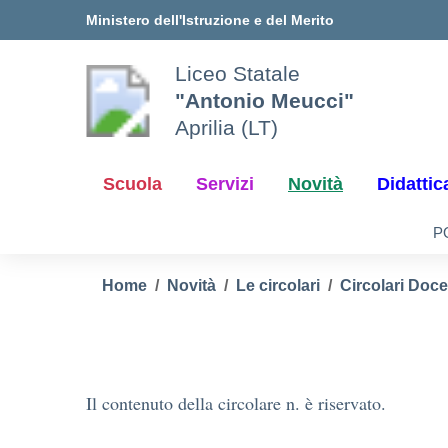
Vai ai contenuti
Vai al menu di navigazione
Vai al footer
Ministero dell'Istruzione e del Merito
Liceo Statale
"Antonio Meucci"
Aprilia (LT)
Scuola
Servizi
Novità
Didattic
P
Home
Novità
Le circolari
Circolari Doce
Il contenuto della circolare n. è riservato.