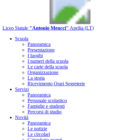
Liceo Statale
"Antonio Meucci"
Aprilia (LT)
Scuola
Panoramica
Presentazione
I luoghi
I numeri della scuola
Le carte della scuola
Organizzazione
La storia
Ricevimento Orari Segreterie
Servizi
Panoramica
Personale scolastico
Famiglie e studenti
Percorsi di studio
Novità
Panoramica
Le notizie
Le circolari
Calendario eventi