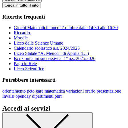
Cerca in
tutto il sito
Ricerche frequenti
Giochi Matematici: lunedì 7 ottobre dalle 14:30 alle 16:30
Riccardo.
Moodle
Liceo delle Scienze Umane
Calendario scolastico a.s. 2024/2025
Liceo Statale “A. Meucci” di Aprilia (LT)
Iscrizioni anni successivi al 1° a.s. 2025/2026
Pago in Rete
Liceo Scientifico
Potrebbero interessarti
orientamento
pcto
gare
matematica
variazioni orario
presentazione
Invalsi
openday
dipartimenti
pnrr
Accedi ai servizi