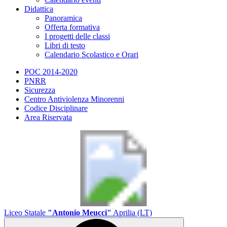
Didattica
Panoramica
Offerta formativa
I progetti delle classi
Libri di testo
Calendario Scolastico e Orari
POC 2014-2020
PNRR
Sicurezza
Centro Antiviolenza Minorenni
Codice Disciplinare
Area Riservata
Liceo Statale
"Antonio Meucci"
Aprilia (LT)