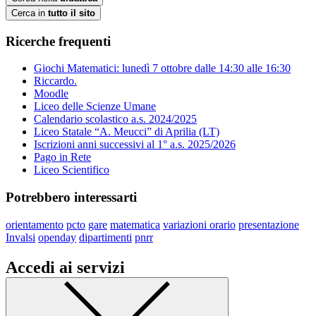
Cerca in
tutto il sito
Ricerche frequenti
Giochi Matematici: lunedì 7 ottobre dalle 14:30 alle 16:30
Riccardo.
Moodle
Liceo delle Scienze Umane
Calendario scolastico a.s. 2024/2025
Liceo Statale “A. Meucci” di Aprilia (LT)
Iscrizioni anni successivi al 1° a.s. 2025/2026
Pago in Rete
Liceo Scientifico
Potrebbero interessarti
orientamento
pcto
gare
matematica
variazioni orario
presentazione
Invalsi
openday
dipartimenti
pnrr
Accedi ai servizi