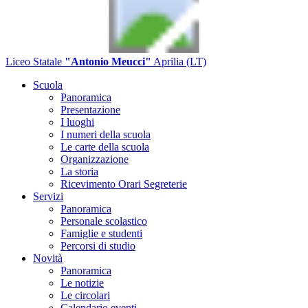
Liceo Statale
"Antonio Meucci"
Aprilia (LT)
Scuola
Panoramica
Presentazione
I luoghi
I numeri della scuola
Le carte della scuola
Organizzazione
La storia
Ricevimento Orari Segreterie
Servizi
Panoramica
Personale scolastico
Famiglie e studenti
Percorsi di studio
Novità
Panoramica
Le notizie
Le circolari
Calendario eventi