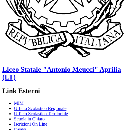
Liceo Statale
"Antonio Meucci"
Aprilia
(LT)
Link Esterni
MIM
Ufficio Scolastico Regionale
Ufficio Scolastico Territoriale
Scuola in Chiaro
Iscrizioni On Line
Invalsi