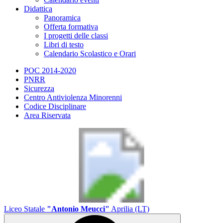
Didattica
Panoramica
Offerta formativa
I progetti delle classi
Libri di testo
Calendario Scolastico e Orari
POC 2014-2020
PNRR
Sicurezza
Centro Antiviolenza Minorenni
Codice Disciplinare
Area Riservata
Liceo Statale
"Antonio Meucci"
Aprilia (LT)