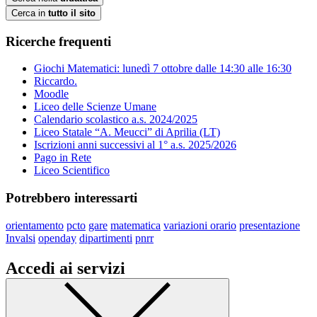
Cerca in
tutto il sito
Ricerche frequenti
Giochi Matematici: lunedì 7 ottobre dalle 14:30 alle 16:30
Riccardo.
Moodle
Liceo delle Scienze Umane
Calendario scolastico a.s. 2024/2025
Liceo Statale “A. Meucci” di Aprilia (LT)
Iscrizioni anni successivi al 1° a.s. 2025/2026
Pago in Rete
Liceo Scientifico
Potrebbero interessarti
orientamento
pcto
gare
matematica
variazioni orario
presentazione
Invalsi
openday
dipartimenti
pnrr
Accedi ai servizi