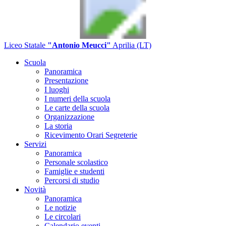
Liceo Statale
"Antonio Meucci"
Aprilia (LT)
Scuola
Panoramica
Presentazione
I luoghi
I numeri della scuola
Le carte della scuola
Organizzazione
La storia
Ricevimento Orari Segreterie
Servizi
Panoramica
Personale scolastico
Famiglie e studenti
Percorsi di studio
Novità
Panoramica
Le notizie
Le circolari
Calendario eventi