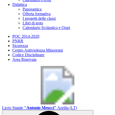
Didattica
Panoramica
Offerta formativa
I progetti delle classi
Libri di testo
Calendario Scolastico e Orari
POC 2014-2020
PNRR
Sicurezza
Centro Antiviolenza Minorenni
Codice Disciplinare
Area Riservata
Liceo Statale
"Antonio Meucci"
Aprilia (LT)