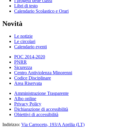
I progetti delle classi
Libri di testo
Calendario Scolastico e Orari
Novità
Le notizie
Le circolari
Calendario eventi
POC 2014-2020
PNRR
Sicurezza
Centro Antiviolenza Minorenni
Codice Disciplinare
Area Riservata
Amministrazione Trasparente
Albo online
Privacy Policy
Dichiarazione di accessibilità
Obiettivi di accessibilità
Indirizzo:
Via Carroceto, 193/A Aprilia (LT)