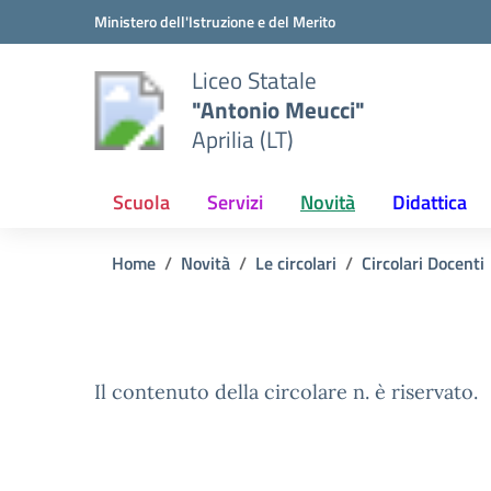
Vai ai contenuti
Vai al menu di navigazione
Vai al footer
Ministero dell'Istruzione e del Merito
Liceo Statale
"Antonio Meucci"
Aprilia (LT)
Scuola
Servizi
Novità
Didattica
Home
Novità
Le circolari
Circolari Docenti
Il contenuto della circolare n. è riservato.