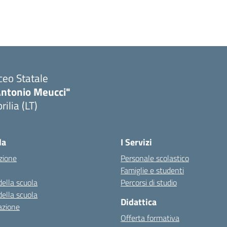
ceo Statale
Antonio Meucci"
rilia (LT)
la
I Servizi
zione
Personale scolastico
Famiglie e studenti
della scuola
Percorsi di studio
della scuola
Didattica
azione
Offerta formativa