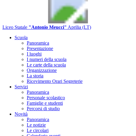
Liceo Statale
"Antonio Meucci"
Aprilia (LT)
Scuola
Panoramica
Presentazione
I luoghi
I numeri della scuola
Le carte della scuola
Organizzazione
La storia
Ricevimento Orari Segreterie
Servizi
Panoramica
Personale scolastico
Famiglie e studenti
Percorsi di studio
Novità
Panoramica
Le notizie
Le circolari
Calendario eventi