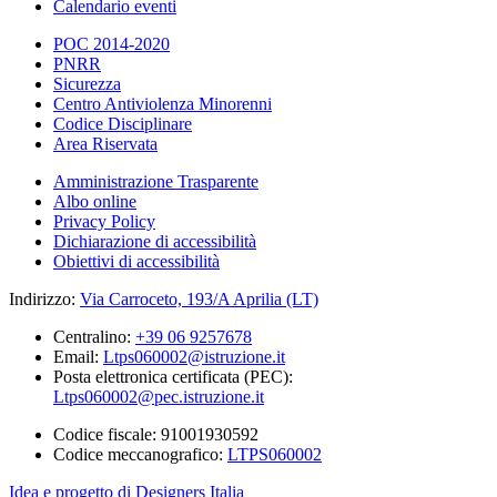
Calendario eventi
POC 2014-2020
PNRR
Sicurezza
Centro Antiviolenza Minorenni
Codice Disciplinare
Area Riservata
Amministrazione Trasparente
Albo online
Privacy Policy
Dichiarazione di accessibilità
Obiettivi di accessibilità
Indirizzo:
Via Carroceto, 193/A Aprilia (LT)
Centralino:
+39 06 9257678
Email:
Ltps060002@istruzione.it
Posta elettronica certificata (PEC):
Ltps060002@pec.istruzione.it
Codice fiscale: 91001930592
Codice meccanografico:
LTPS060002
Idea e progetto di Designers Italia