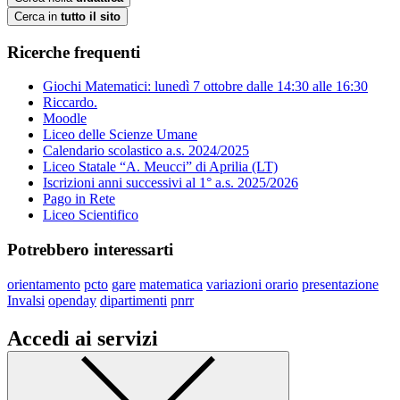
Cerca in
tutto il sito
Ricerche frequenti
Giochi Matematici: lunedì 7 ottobre dalle 14:30 alle 16:30
Riccardo.
Moodle
Liceo delle Scienze Umane
Calendario scolastico a.s. 2024/2025
Liceo Statale “A. Meucci” di Aprilia (LT)
Iscrizioni anni successivi al 1° a.s. 2025/2026
Pago in Rete
Liceo Scientifico
Potrebbero interessarti
orientamento
pcto
gare
matematica
variazioni orario
presentazione
Invalsi
openday
dipartimenti
pnrr
Accedi ai servizi