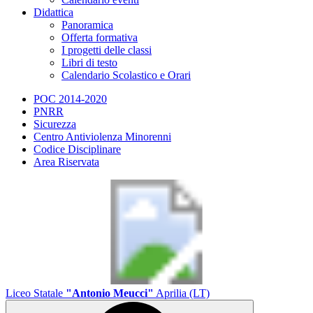
Didattica
Panoramica
Offerta formativa
I progetti delle classi
Libri di testo
Calendario Scolastico e Orari
POC 2014-2020
PNRR
Sicurezza
Centro Antiviolenza Minorenni
Codice Disciplinare
Area Riservata
Liceo Statale
"Antonio Meucci"
Aprilia (LT)