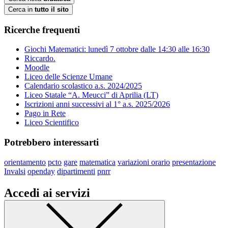
Cerca in
tutto il sito
Ricerche frequenti
Giochi Matematici: lunedì 7 ottobre dalle 14:30 alle 16:30
Riccardo.
Moodle
Liceo delle Scienze Umane
Calendario scolastico a.s. 2024/2025
Liceo Statale “A. Meucci” di Aprilia (LT)
Iscrizioni anni successivi al 1° a.s. 2025/2026
Pago in Rete
Liceo Scientifico
Potrebbero interessarti
orientamento
pcto
gare
matematica
variazioni orario
presentazione
Invalsi
openday
dipartimenti
pnrr
Accedi ai servizi