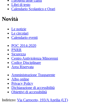
I progetti delle classi
Libri di testo
Calendario Scolastico e Orari
Novità
Le notizie
Le circolari
Calendario eventi
POC 2014-2020
PNRR
Sicurezza
Centro Antiviolenza Minorenni
Codice Disciplinare
Area Riservata
Amministrazione Trasparente
Albo online
Privacy Policy
Dichiarazione di accessibilità
Obiettivi di accessibilità
Indirizzo:
Via Carroceto, 193/A Aprilia (LT)