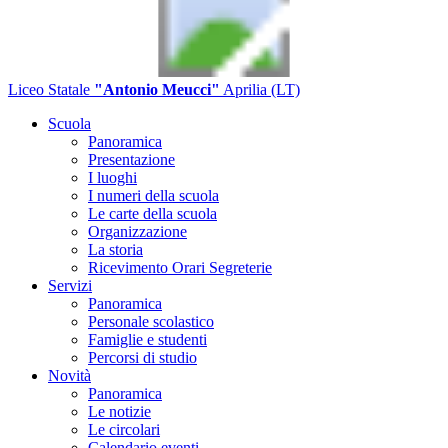
Liceo Statale
"Antonio Meucci"
Aprilia (LT)
Scuola
Panoramica
Presentazione
I luoghi
I numeri della scuola
Le carte della scuola
Organizzazione
La storia
Ricevimento Orari Segreterie
Servizi
Panoramica
Personale scolastico
Famiglie e studenti
Percorsi di studio
Novità
Panoramica
Le notizie
Le circolari
Calendario eventi