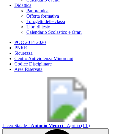
Didattica
Panoramica
Offerta formativa
I progetti delle classi
Libri di testo
Calendario Scolastico e Orari
POC 2014-2020
PNRR
Sicurezza
Centro Antiviolenza Minorenni
Codice Disciplinare
Area Riservata
Liceo Statale
"Antonio Meucci"
Aprilia (LT)