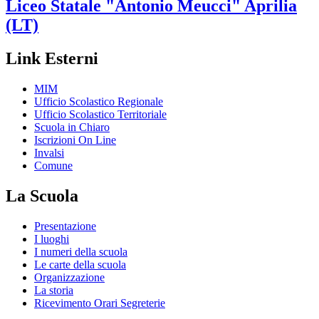
Liceo Statale
"Antonio Meucci"
Aprilia
(LT)
Link Esterni
MIM
Ufficio Scolastico Regionale
Ufficio Scolastico Territoriale
Scuola in Chiaro
Iscrizioni On Line
Invalsi
Comune
La Scuola
Presentazione
I luoghi
I numeri della scuola
Le carte della scuola
Organizzazione
La storia
Ricevimento Orari Segreterie