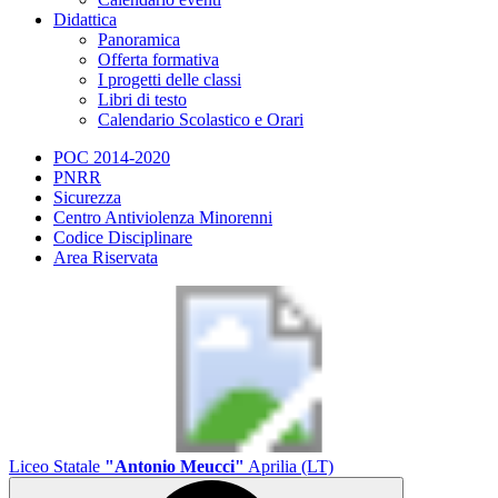
Didattica
Panoramica
Offerta formativa
I progetti delle classi
Libri di testo
Calendario Scolastico e Orari
POC 2014-2020
PNRR
Sicurezza
Centro Antiviolenza Minorenni
Codice Disciplinare
Area Riservata
Liceo Statale
"Antonio Meucci"
Aprilia (LT)