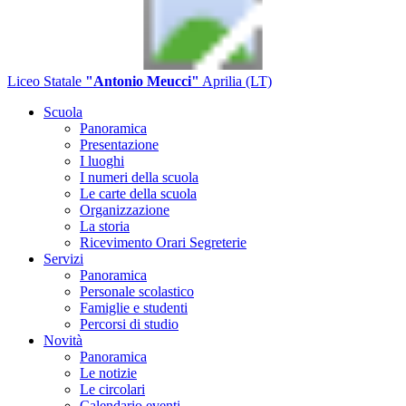
Liceo Statale
"Antonio Meucci"
Aprilia (LT)
Scuola
Panoramica
Presentazione
I luoghi
I numeri della scuola
Le carte della scuola
Organizzazione
La storia
Ricevimento Orari Segreterie
Servizi
Panoramica
Personale scolastico
Famiglie e studenti
Percorsi di studio
Novità
Panoramica
Le notizie
Le circolari
Calendario eventi