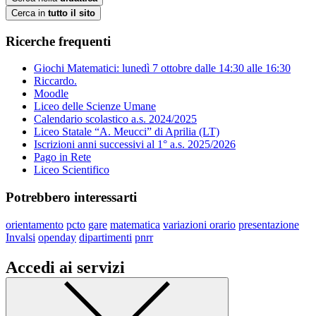
Cerca in
tutto il sito
Ricerche frequenti
Giochi Matematici: lunedì 7 ottobre dalle 14:30 alle 16:30
Riccardo.
Moodle
Liceo delle Scienze Umane
Calendario scolastico a.s. 2024/2025
Liceo Statale “A. Meucci” di Aprilia (LT)
Iscrizioni anni successivi al 1° a.s. 2025/2026
Pago in Rete
Liceo Scientifico
Potrebbero interessarti
orientamento
pcto
gare
matematica
variazioni orario
presentazione
Invalsi
openday
dipartimenti
pnrr
Accedi ai servizi