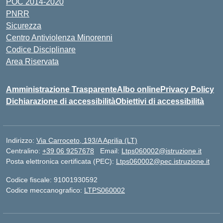
POC 2014-2020
PNRR
Sicurezza
Centro Antiviolenza Minorenni
Codice Disciplinare
Area Riservata
Amministrazione Trasparente
Albo online
Privacy Policy
Dichiarazione di accessibilità
Obiettivi di accessibilità
Indirizzo:
Via Carroceto, 193/A Aprilia (LT)
Centralino:
+39 06 9257678
Email:
Ltps060002@istruzione.it
Posta elettronica certificata (PEC):
Ltps060002@pec.istruzione.it
Codice fiscale: 91001930592
Codice meccanografico:
LTPS060002