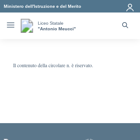
Vai ai contenuti
Vai al menu di navigazione
Vai al footer
Ministero dell'Istruzione e del Merito
Liceo Statale
"Antonio Meucci"
Il contenuto della circolare n. è riservato.