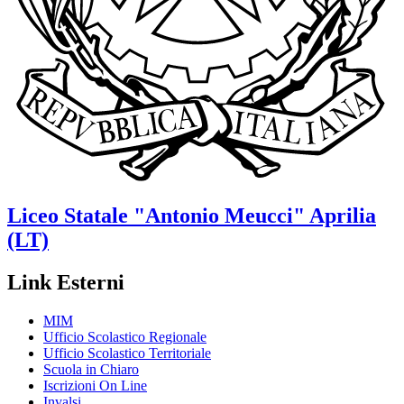
Liceo Statale
"Antonio Meucci"
Aprilia
(LT)
Link Esterni
MIM
Ufficio Scolastico Regionale
Ufficio Scolastico Territoriale
Scuola in Chiaro
Iscrizioni On Line
Invalsi