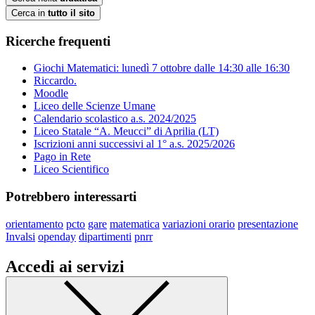
Cerca in
tutto il sito
Ricerche frequenti
Giochi Matematici: lunedì 7 ottobre dalle 14:30 alle 16:30
Riccardo.
Moodle
Liceo delle Scienze Umane
Calendario scolastico a.s. 2024/2025
Liceo Statale “A. Meucci” di Aprilia (LT)
Iscrizioni anni successivi al 1° a.s. 2025/2026
Pago in Rete
Liceo Scientifico
Potrebbero interessarti
orientamento
pcto
gare
matematica
variazioni orario
presentazione
Invalsi
openday
dipartimenti
pnrr
Accedi ai servizi