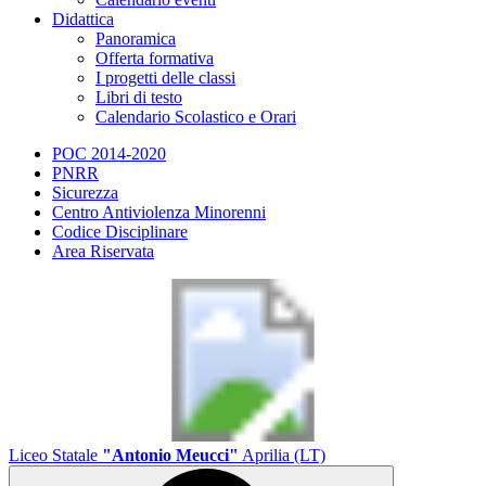
Didattica
Panoramica
Offerta formativa
I progetti delle classi
Libri di testo
Calendario Scolastico e Orari
POC 2014-2020
PNRR
Sicurezza
Centro Antiviolenza Minorenni
Codice Disciplinare
Area Riservata
Liceo Statale
"Antonio Meucci"
Aprilia (LT)