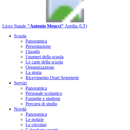
Liceo Statale
"Antonio Meucci"
Aprilia (LT)
Scuola
Panoramica
Presentazione
I luoghi
I numeri della scuola
Le carte della scuola
Organizzazione
La storia
Ricevimento Orari Segreterie
Servizi
Panoramica
Personale scolastico
Famiglie e studenti
Percorsi di studio
Novità
Panoramica
Le notizie
Le circolari
Calendario eventi