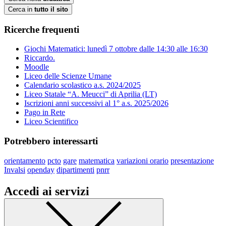
Cerca in
tutto il sito
Ricerche frequenti
Giochi Matematici: lunedì 7 ottobre dalle 14:30 alle 16:30
Riccardo.
Moodle
Liceo delle Scienze Umane
Calendario scolastico a.s. 2024/2025
Liceo Statale “A. Meucci” di Aprilia (LT)
Iscrizioni anni successivi al 1° a.s. 2025/2026
Pago in Rete
Liceo Scientifico
Potrebbero interessarti
orientamento
pcto
gare
matematica
variazioni orario
presentazione
Invalsi
openday
dipartimenti
pnrr
Accedi ai servizi