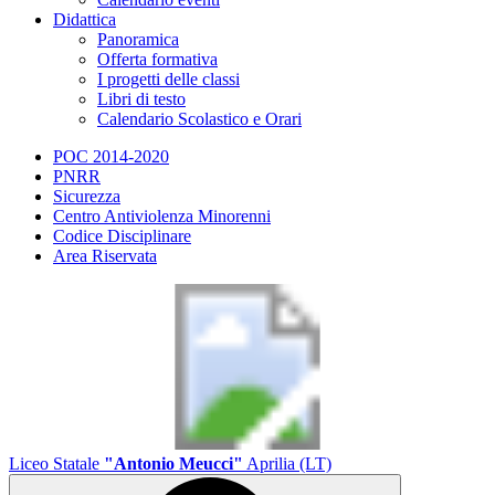
Didattica
Panoramica
Offerta formativa
I progetti delle classi
Libri di testo
Calendario Scolastico e Orari
POC 2014-2020
PNRR
Sicurezza
Centro Antiviolenza Minorenni
Codice Disciplinare
Area Riservata
Liceo Statale
"Antonio Meucci"
Aprilia (LT)