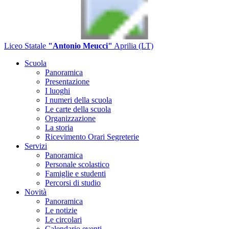
Liceo Statale
"Antonio Meucci"
Aprilia (LT)
Scuola
Panoramica
Presentazione
I luoghi
I numeri della scuola
Le carte della scuola
Organizzazione
La storia
Ricevimento Orari Segreterie
Servizi
Panoramica
Personale scolastico
Famiglie e studenti
Percorsi di studio
Novità
Panoramica
Le notizie
Le circolari
Calendario eventi