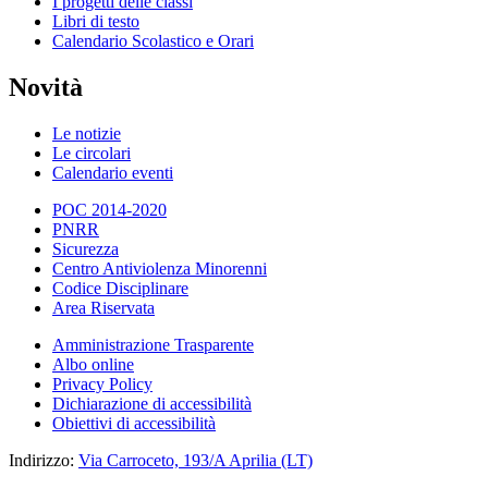
I progetti delle classi
Libri di testo
Calendario Scolastico e Orari
Novità
Le notizie
Le circolari
Calendario eventi
POC 2014-2020
PNRR
Sicurezza
Centro Antiviolenza Minorenni
Codice Disciplinare
Area Riservata
Amministrazione Trasparente
Albo online
Privacy Policy
Dichiarazione di accessibilità
Obiettivi di accessibilità
Indirizzo:
Via Carroceto, 193/A Aprilia (LT)