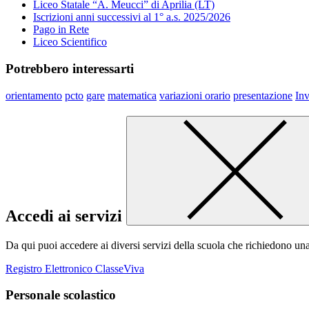
Liceo Statale “A. Meucci” di Aprilia (LT)
Iscrizioni anni successivi al 1° a.s. 2025/2026
Pago in Rete
Liceo Scientifico
Potrebbero interessarti
orientamento
pcto
gare
matematica
variazioni orario
presentazione
Inv
Accedi ai servizi
Da qui puoi accedere ai diversi servizi della scuola che richiedono un
Registro Elettronico ClasseViva
Personale scolastico