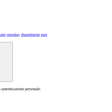
alsi
openday
dipartimenti
pnrr
a autenticazione personale.