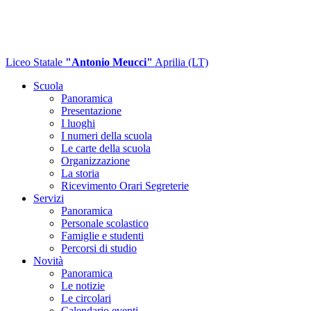
Liceo Statale
"Antonio Meucci"
Aprilia (LT)
Scuola
Panoramica
Presentazione
I luoghi
I numeri della scuola
Le carte della scuola
Organizzazione
La storia
Ricevimento Orari Segreterie
Servizi
Panoramica
Personale scolastico
Famiglie e studenti
Percorsi di studio
Novità
Panoramica
Le notizie
Le circolari
Calendario eventi