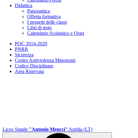
Didattica
Panoramica
Offerta formativa
I progetti delle classi
Libri di testo
Calendario Scolastico e Orari
POC 2014-2020
PNRR
Sicurezza
Centro Antiviolenza Minorenni
Codice Disciplinare
Area Riservata
Liceo Statale
"Antonio Meucci"
Aprilia (LT)