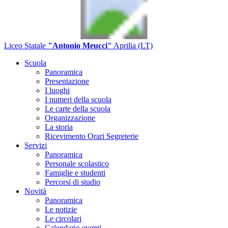
Liceo Statale
"Antonio Meucci"
Aprilia (LT)
Scuola
Panoramica
Presentazione
I luoghi
I numeri della scuola
Le carte della scuola
Organizzazione
La storia
Ricevimento Orari Segreterie
Servizi
Panoramica
Personale scolastico
Famiglie e studenti
Percorsi di studio
Novità
Panoramica
Le notizie
Le circolari
Calendario eventi