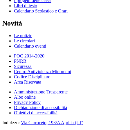
I progetti delle classi
Libri di testo
Calendario Scolastico e Orari
Novità
Le notizie
Le circolari
Calendario eventi
POC 2014-2020
PNRR
Sicurezza
Centro Antiviolenza Minorenni
Codice Disciplinare
Area Riservata
Amministrazione Trasparente
Albo online
Privacy Policy
Dichiarazione di accessibilità
Obiettivi di accessibilità
Indirizzo:
Via Carroceto, 193/A Aprilia (LT)