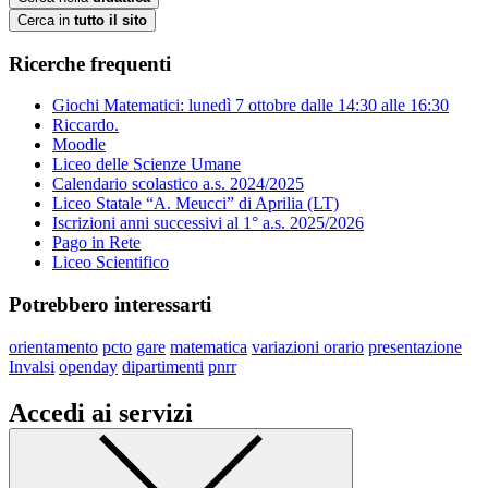
Cerca in
tutto il sito
Ricerche frequenti
Giochi Matematici: lunedì 7 ottobre dalle 14:30 alle 16:30
Riccardo.
Moodle
Liceo delle Scienze Umane
Calendario scolastico a.s. 2024/2025
Liceo Statale “A. Meucci” di Aprilia (LT)
Iscrizioni anni successivi al 1° a.s. 2025/2026
Pago in Rete
Liceo Scientifico
Potrebbero interessarti
orientamento
pcto
gare
matematica
variazioni orario
presentazione
Invalsi
openday
dipartimenti
pnrr
Accedi ai servizi