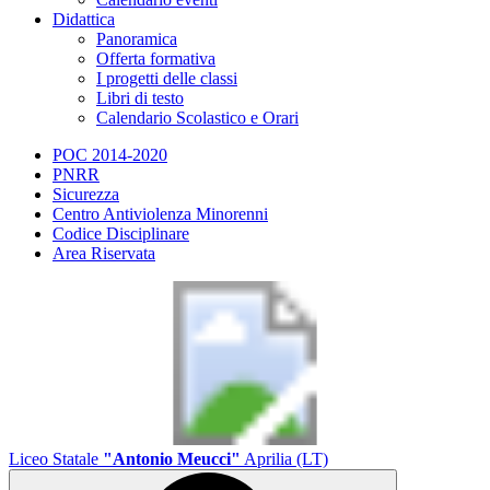
Didattica
Panoramica
Offerta formativa
I progetti delle classi
Libri di testo
Calendario Scolastico e Orari
POC 2014-2020
PNRR
Sicurezza
Centro Antiviolenza Minorenni
Codice Disciplinare
Area Riservata
Liceo Statale
"Antonio Meucci"
Aprilia (LT)