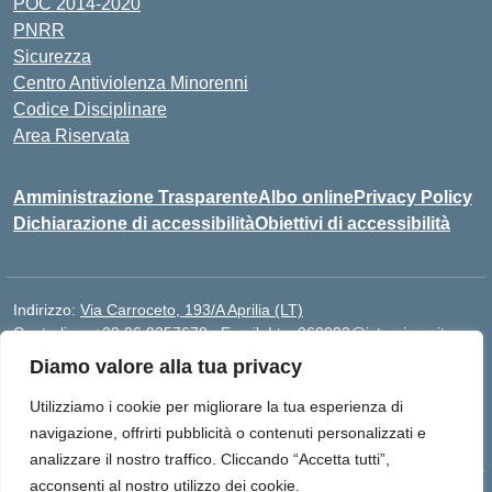
POC 2014-2020
PNRR
Sicurezza
Centro Antiviolenza Minorenni
Codice Disciplinare
Area Riservata
Amministrazione Trasparente
Albo online
Privacy Policy
Dichiarazione di accessibilità
Obiettivi di accessibilità
Indirizzo:
Via Carroceto, 193/A Aprilia (LT)
Centralino:
+39 06 9257678
Email:
Ltps060002@istruzione.it
Posta elettronica certificata (PEC):
Ltps060002@pec.istruzione.it
Diamo valore alla tua privacy
Codice fiscale: 91001930592
Utilizziamo i cookie per migliorare la tua esperienza di
Codice meccanografico:
LTPS060002
navigazione, offrirti pubblicità o contenuti personalizzati e
analizzare il nostro traffico. Cliccando “Accetta tutti”,
acconsenti al nostro utilizzo dei cookie.