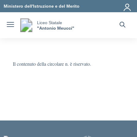
Vai ai contenuti
Vai al menu di navigazione
Vai al footer
Ministero dell'Istruzione e del Merito
Liceo Statale
"Antonio Meucci"
Il contenuto della circolare n. è riservato.