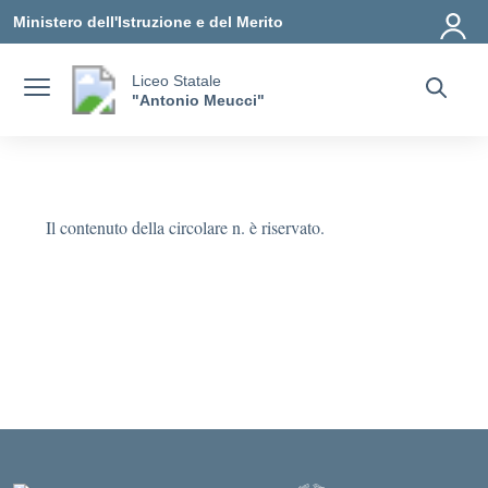
Vai ai contenuti
Vai al menu di navigazione
Vai al footer
Ministero dell'Istruzione e del Merito
Liceo Statale
"Antonio Meucci"
Il contenuto della circolare n. è riservato.