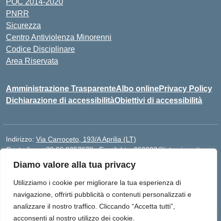
POC 2014-2020
PNRR
Sicurezza
Centro Antiviolenza Minorenni
Codice Disciplinare
Area Riservata
Amministrazione Trasparente
Albo online
Privacy Policy
Dichiarazione di accessibilità
Obiettivi di accessibilità
Indirizzo:
Via Carroceto, 193/A Aprilia (LT)
Centralino:
+39 06 9257678
Email:
Ltps060002@istruzione.it
Posta elettronica certificata (PEC):
Ltps060002@pec.istruzione.it
Diamo valore alla tua privacy
Codice fiscale: 91001930592
Utilizziamo i cookie per migliorare la tua esperienza di
Codice meccanografico:
LTPS060002
navigazione, offrirti pubblicità o contenuti personalizzati e
analizzare il nostro traffico. Cliccando “Accetta tutti”,
acconsenti al nostro utilizzo dei cookie.