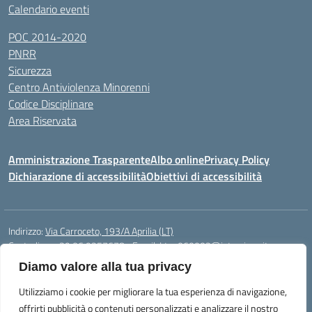
Calendario eventi
POC 2014-2020
PNRR
Sicurezza
Centro Antiviolenza Minorenni
Codice Disciplinare
Area Riservata
Amministrazione Trasparente
Albo online
Privacy Policy
Dichiarazione di accessibilità
Obiettivi di accessibilità
Indirizzo:
Via Carroceto, 193/A Aprilia (LT)
Centralino:
+39 06 9257678
Email:
Ltps060002@istruzione.it
Posta elettronica certificata (PEC):
Ltps060002@pec.istruzione.it
Diamo valore alla tua privacy
Codice fiscale: 91001930592
Utilizziamo i cookie per migliorare la tua esperienza di navigazione,
Codice meccanografico:
LTPS060002
offrirti pubblicità o contenuti personalizzati e analizzare il nostro