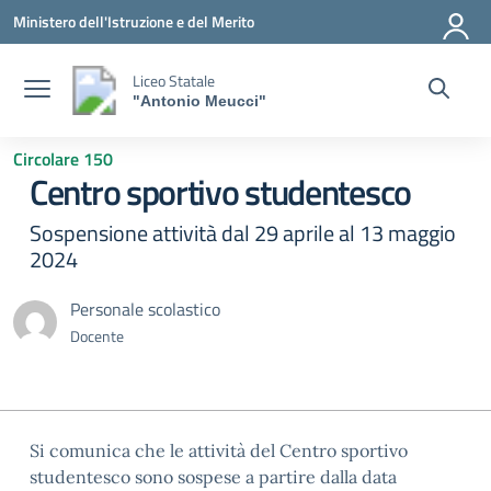
Vai ai contenuti
Vai al menu di navigazione
Vai al footer
Ministero dell'Istruzione e del Merito
Liceo Statale
"Antonio Meucci"
Circolare 150
Centro sportivo studentesco
Sospensione attività dal 29 aprile al 13 maggio
2024
Personale scolastico
Docente
Si comunica che le attività del Centro sportivo
studentesco sono sospese a partire dalla data