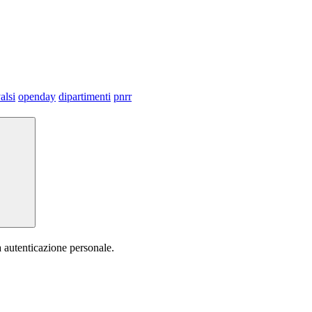
alsi
openday
dipartimenti
pnrr
a autenticazione personale.