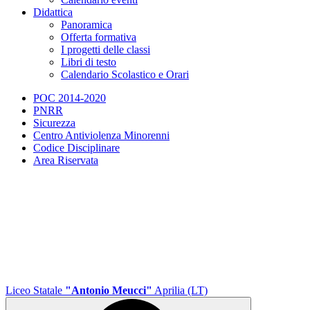
Didattica
Panoramica
Offerta formativa
I progetti delle classi
Libri di testo
Calendario Scolastico e Orari
POC 2014-2020
PNRR
Sicurezza
Centro Antiviolenza Minorenni
Codice Disciplinare
Area Riservata
Liceo Statale
"Antonio Meucci"
Aprilia (LT)