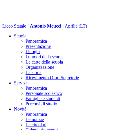
Liceo Statale
"Antonio Meucci"
Aprilia (LT)
Scuola
Panoramica
Presentazione
I luoghi
I numeri della scuola
Le carte della scuola
Organizzazione
La storia
Ricevimento Orari Segreterie
Servizi
Panoramica
Personale scolastico
Famiglie e studenti
Percorsi di studio
Novità
Panoramica
Le notizie
Le circolari
Calendario eventi