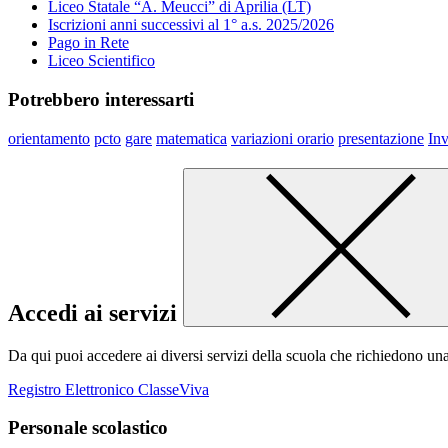
Liceo Statale “A. Meucci” di Aprilia (LT)
Iscrizioni anni successivi al 1° a.s. 2025/2026
Pago in Rete
Liceo Scientifico
Potrebbero interessarti
orientamento
pcto
gare
matematica
variazioni orario
presentazione
Inv
Accedi ai servizi
Da qui puoi accedere ai diversi servizi della scuola che richiedono un
Registro Elettronico ClasseViva
Personale scolastico