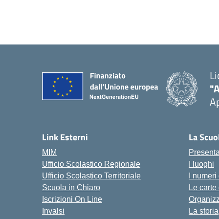
Li
"
Ap
Link Esterni
La Scuo
MIM
Present
Ufficio Scolastico Regionale
I luoghi
Ufficio Scolastico Territoriale
I numeri
Scuola in Chiaro
Le carte
Iscrizioni On Line
Organiz
Invalsi
La storia