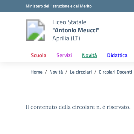
Vai ai contenuti
Vai al menu di navigazione
Vai al footer
Ministero dell'Istruzione e del Merito
Liceo Statale
"Antonio Meucci"
Aprilia (LT)
Scuola
Servizi
Novità
Didattica
Home
Novità
Le circolari
Circolari Docenti
Il contenuto della circolare n. è riservato.