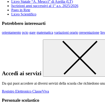
Liceo Statale “A. Meucci” di Aprilia (LT)
Iscrizioni anni successivi al 1° a.s. 2025/2026
Pago in Rete
Liceo Scientifico
Potrebbero interessarti
orientamento
pcto
gare
matematica
variazioni orario
presentazione
Inv
Accedi ai servizi
Da qui puoi accedere ai diversi servizi della scuola che richiedono un
Registro Elettronico ClasseViva
Personale scolastico