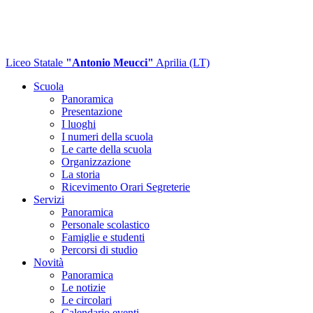
Liceo Statale
"Antonio Meucci"
Aprilia (LT)
Scuola
Panoramica
Presentazione
I luoghi
I numeri della scuola
Le carte della scuola
Organizzazione
La storia
Ricevimento Orari Segreterie
Servizi
Panoramica
Personale scolastico
Famiglie e studenti
Percorsi di studio
Novità
Panoramica
Le notizie
Le circolari
Calendario eventi