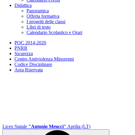
Didattica
Panoramica
Offerta formativa
I progetti delle classi
Libri di testo
Calendario Scolastico e Orari
POC 2014-2020
PNRR
Sicurezza
Centro Antiviolenza Minorenni
Codice Disciplinare
Area Riservata
Liceo Statale
"Antonio Meucci"
Aprilia (LT)