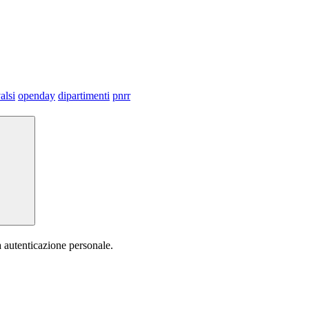
alsi
openday
dipartimenti
pnrr
a autenticazione personale.