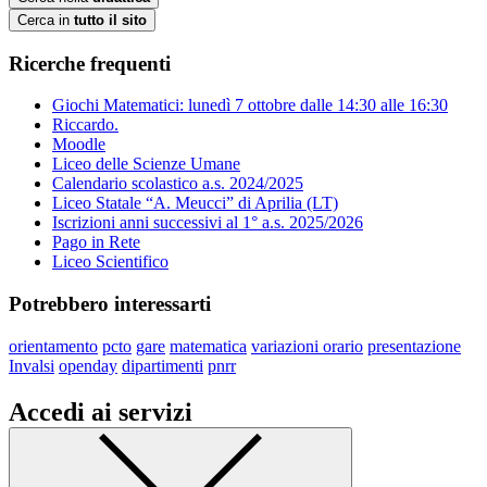
Cerca in
tutto il sito
Ricerche frequenti
Giochi Matematici: lunedì 7 ottobre dalle 14:30 alle 16:30
Riccardo.
Moodle
Liceo delle Scienze Umane
Calendario scolastico a.s. 2024/2025
Liceo Statale “A. Meucci” di Aprilia (LT)
Iscrizioni anni successivi al 1° a.s. 2025/2026
Pago in Rete
Liceo Scientifico
Potrebbero interessarti
orientamento
pcto
gare
matematica
variazioni orario
presentazione
Invalsi
openday
dipartimenti
pnrr
Accedi ai servizi