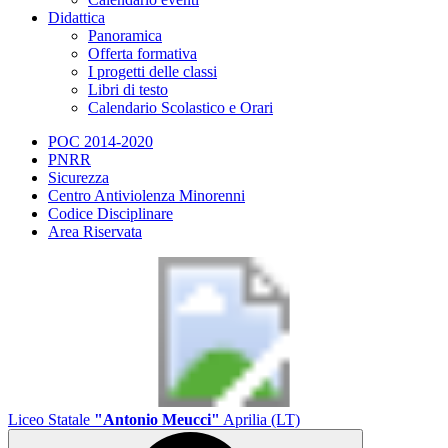
Didattica
Panoramica
Offerta formativa
I progetti delle classi
Libri di testo
Calendario Scolastico e Orari
POC 2014-2020
PNRR
Sicurezza
Centro Antiviolenza Minorenni
Codice Disciplinare
Area Riservata
Liceo Statale
"Antonio Meucci"
Aprilia (LT)