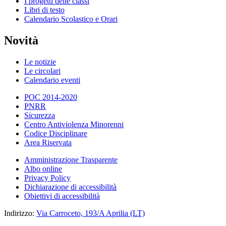
I progetti delle classi
Libri di testo
Calendario Scolastico e Orari
Novità
Le notizie
Le circolari
Calendario eventi
POC 2014-2020
PNRR
Sicurezza
Centro Antiviolenza Minorenni
Codice Disciplinare
Area Riservata
Amministrazione Trasparente
Albo online
Privacy Policy
Dichiarazione di accessibilità
Obiettivi di accessibilità
Indirizzo:
Via Carroceto, 193/A Aprilia (LT)