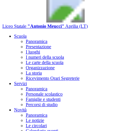
Liceo Statale
"Antonio Meucci"
Aprilia (LT)
Scuola
Panoramica
Presentazione
I luoghi
I numeri della scuola
Le carte della scuola
Organizzazione
La storia
Ricevimento Orari Segreterie
Servizi
Panoramica
Personale scolastico
Famiglie e studenti
Percorsi di studio
Novità
Panoramica
Le notizie
Le circolari
Calendario eventi