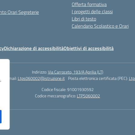
Offerta formativa
I progetti delle classi
to Orari Segreterie
Libri di testo
Calendario Scolastico e Orari
cy
Dichiarazione di accessibilità
Obiettivi di accessibilità
Indirizzo:
Via Carroceto, 193/A Aprilia (LT)
78
Email:
Ltps060002@istruzione.it
Posta elettronica certificata (PEC):
Ltp
,
Codice fiscale: 91001930592
Codice meccanografico:
LTPS060002