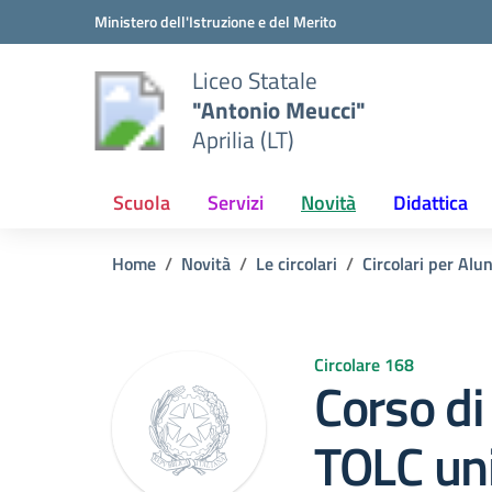
Vai ai contenuti
Vai al menu di navigazione
Vai al footer
Ministero dell'Istruzione e del Merito
Liceo Statale
"Antonio Meucci"
Aprilia (LT)
Scuola
Servizi
Novità
Didattica
Home
Novità
Le circolari
Circolari per Alu
Circolare 168
Corso di
TOLC uni