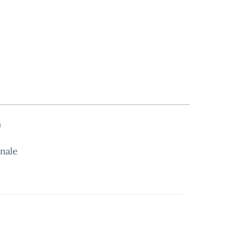
a
nale