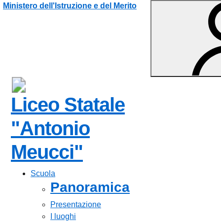
Vai ai contenuti
Vai al menu di navigazione
Vai al footer
Ministero dell'Istruzione e del Merito
Liceo Statale
"Antonio
Meucci"
Scuola
Panoramica
Presentazione
I luoghi