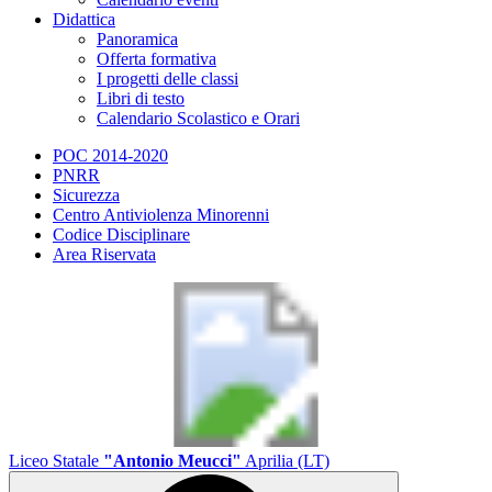
Didattica
Panoramica
Offerta formativa
I progetti delle classi
Libri di testo
Calendario Scolastico e Orari
POC 2014-2020
PNRR
Sicurezza
Centro Antiviolenza Minorenni
Codice Disciplinare
Area Riservata
Liceo Statale
"Antonio Meucci"
Aprilia (LT)