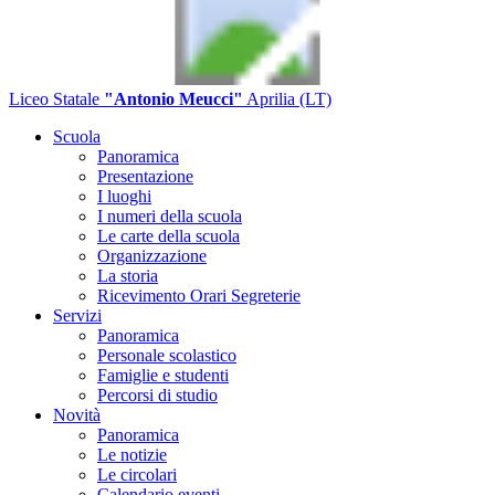
Liceo Statale
"Antonio Meucci"
Aprilia (LT)
Scuola
Panoramica
Presentazione
I luoghi
I numeri della scuola
Le carte della scuola
Organizzazione
La storia
Ricevimento Orari Segreterie
Servizi
Panoramica
Personale scolastico
Famiglie e studenti
Percorsi di studio
Novità
Panoramica
Le notizie
Le circolari
Calendario eventi