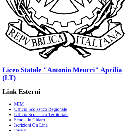
Liceo Statale
"Antonio Meucci"
Aprilia
(LT)
Link Esterni
MIM
Ufficio Scolastico Regionale
Ufficio Scolastico Territoriale
Scuola in Chiaro
Iscrizioni On Line
Invalsi