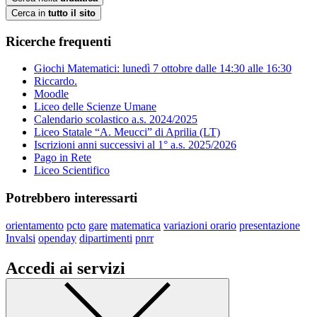
Cerca in
tutto il sito
Ricerche frequenti
Giochi Matematici: lunedì 7 ottobre dalle 14:30 alle 16:30
Riccardo.
Moodle
Liceo delle Scienze Umane
Calendario scolastico a.s. 2024/2025
Liceo Statale “A. Meucci” di Aprilia (LT)
Iscrizioni anni successivi al 1° a.s. 2025/2026
Pago in Rete
Liceo Scientifico
Potrebbero interessarti
orientamento
pcto
gare
matematica
variazioni orario
presentazione
Invalsi
openday
dipartimenti
pnrr
Accedi ai servizi