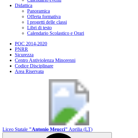
Didattica
Panoramica
Offerta formativa
I progetti delle classi
Libri di testo
Calendario Scolastico e Orari
POC 2014-2020
PNRR
Sicurezza
Centro Antiviolenza Minorenni
Codice Disciplinare
Area Riservata
Liceo Statale
"Antonio Meucci"
Aprilia (LT)