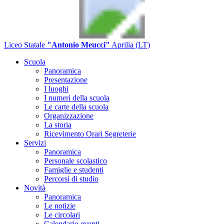
Liceo Statale
"Antonio Meucci"
Aprilia (LT)
Scuola
Panoramica
Presentazione
I luoghi
I numeri della scuola
Le carte della scuola
Organizzazione
La storia
Ricevimento Orari Segreterie
Servizi
Panoramica
Personale scolastico
Famiglie e studenti
Percorsi di studio
Novità
Panoramica
Le notizie
Le circolari
Calendario eventi