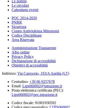
Le notizie
Le circolari
Calendario eventi
POC 2014-2020
PNRR
Sicurezza
Centro Antiviolenza Minorenni
Codice Disciplinare
Area Riservata
Amministrazione Trasparente
Albo online
Privacy Policy
Dichiarazione di accessibilità
Obiettivi di accessibilità
Indirizzo:
Via Carroceto, 193/A Aprilia (LT)
Centralino:
+39 06 9257678
Email:
Ltps060002@istruzione.it
Posta elettronica certificata (PEC):
Ltps060002@pec.istruzione.it
Codice fiscale: 91001930592
Codice meccanografico:
LTPS060002