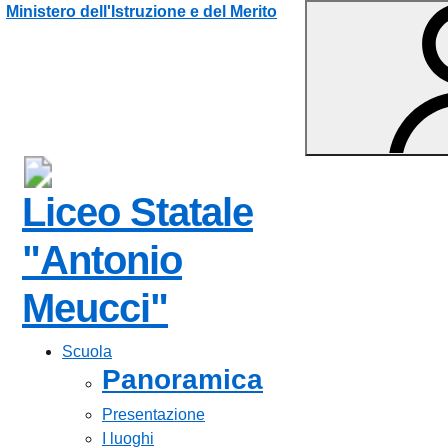
Vai ai contenuti
Vai al menu di navigazione
Vai al footer
Ministero dell'Istruzione e del Merito
Liceo Statale
"Antonio
Meucci"
Scuola
Panoramica
Presentazione
I luoghi