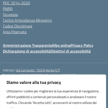
POC 2014-2020
PNRR
Sicurezza
Centro Antiviolenza Minorenni
Codice Disciplinare
Area Riservata
Amministrazione Trasparente
Albo online
Privacy Policy
Dichiarazione di accessibilità
Obiettivi di accessibilità
Indirizzo:
Via Carroceto, 193/A Aprilia (LT)
Centralino:
+39 06 9257678
Email:
Ltps060002@istruzione.it
Posta elettronica certificata (PEC):
Ltps060002@pec.istruzione.it
Diamo valore alla tua privacy
Codice fiscale: 91001930592
Utilizziamo i cookie per migliorare la tua esperienza di navigazione,
Codice meccanografico:
LTPS060002
offrirti pubblicità o contenuti personalizzati e analizzare il nostro
traffico. Cliccando “Accetta tutti”, acconsenti al nostro utilizzo dei