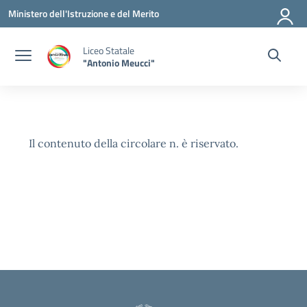
Vai ai contenuti
Vai al menu di navigazione
Vai al footer
Ministero dell'Istruzione e del Merito
Liceo Statale
"Antonio Meucci"
Il contenuto della circolare n. è riservato.