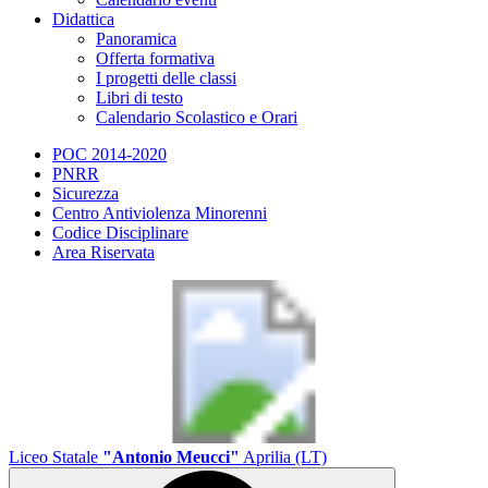
Didattica
Panoramica
Offerta formativa
I progetti delle classi
Libri di testo
Calendario Scolastico e Orari
POC 2014-2020
PNRR
Sicurezza
Centro Antiviolenza Minorenni
Codice Disciplinare
Area Riservata
Liceo Statale
"Antonio Meucci"
Aprilia (LT)