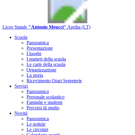
Liceo Statale
"Antonio Meucci"
Aprilia (LT)
Scuola
Panoramica
Presentazione
I luoghi
I numeri della scuola
Le carte della scuola
Organizzazione
La storia
Ricevimento Orari Segreterie
Servizi
Panoramica
Personale scolastico
Famiglie e studenti
Percorsi di studio
Novità
Panoramica
Le notizie
Le circolari
Calendario eventi