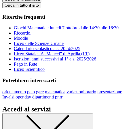
Cerca in
tutto il sito
Ricerche frequenti
Giochi Matematici: lunedì 7 ottobre dalle 14:30 alle 16:30
Riccardo.
Moodle
Liceo delle Scienze Umane
Calendario scolastico a.s. 2024/2025
Liceo Statale “A. Meucci” di Aprilia (LT)
Iscrizioni anni successivi al 1° a.s. 2025/2026
Pago in Rete
Liceo Scientifico
Potrebbero interessarti
orientamento
pcto
gare
matematica
variazioni orario
presentazione
Invalsi
openday
dipartimenti
pnrr
Accedi ai servizi