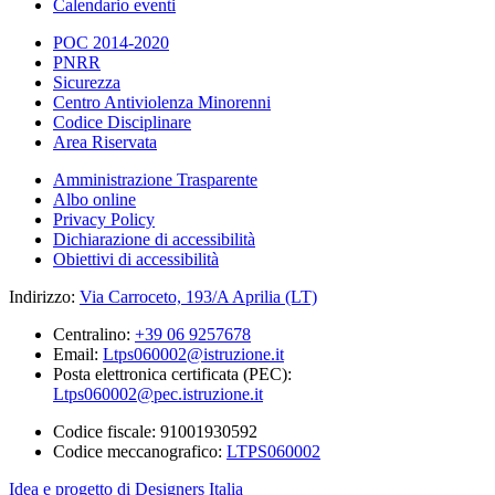
Calendario eventi
POC 2014-2020
PNRR
Sicurezza
Centro Antiviolenza Minorenni
Codice Disciplinare
Area Riservata
Amministrazione Trasparente
Albo online
Privacy Policy
Dichiarazione di accessibilità
Obiettivi di accessibilità
Indirizzo:
Via Carroceto, 193/A Aprilia (LT)
Centralino:
+39 06 9257678
Email:
Ltps060002@istruzione.it
Posta elettronica certificata (PEC):
Ltps060002@pec.istruzione.it
Codice fiscale: 91001930592
Codice meccanografico:
LTPS060002
Idea e progetto di Designers Italia