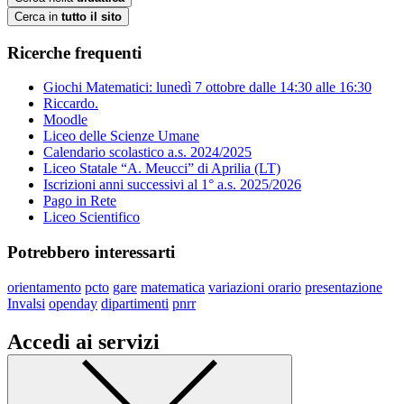
Cerca in
tutto il sito
Ricerche frequenti
Giochi Matematici: lunedì 7 ottobre dalle 14:30 alle 16:30
Riccardo.
Moodle
Liceo delle Scienze Umane
Calendario scolastico a.s. 2024/2025
Liceo Statale “A. Meucci” di Aprilia (LT)
Iscrizioni anni successivi al 1° a.s. 2025/2026
Pago in Rete
Liceo Scientifico
Potrebbero interessarti
orientamento
pcto
gare
matematica
variazioni orario
presentazione
Invalsi
openday
dipartimenti
pnrr
Accedi ai servizi