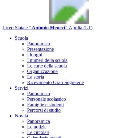
Liceo Statale
"Antonio Meucci"
Aprilia (LT)
Scuola
Panoramica
Presentazione
I luoghi
I numeri della scuola
Le carte della scuola
Organizzazione
La storia
Ricevimento Orari Segreterie
Servizi
Panoramica
Personale scolastico
Famiglie e studenti
Percorsi di studio
Novità
Panoramica
Le notizie
Le circolari
Calendario eventi