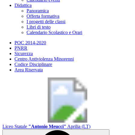
Didattica
Panoramica
Offerta formativa
I progetti delle classi
Libri di testo
Calendario Scolastico e Orari
POC 2014-2020
PNRR
Sicurezza
Centro Antiviolenza Minorenni
Codice Disciplinare
Area Riservata
Liceo Statale
"Antonio Meucci"
Aprilia (LT)