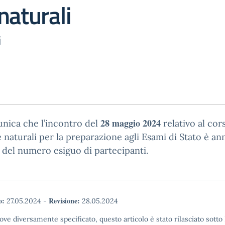
naturali
i
28 maggio 2024
nica che l’incontro del
relativo al cor
 naturali per la preparazione agli Esami di Stato è an
 del numero esiguo di partecipanti.
o:
Revisione:
27.05.2024
-
28.05.2024
ove diversamente specificato, questo articolo è stato rilasciato sott