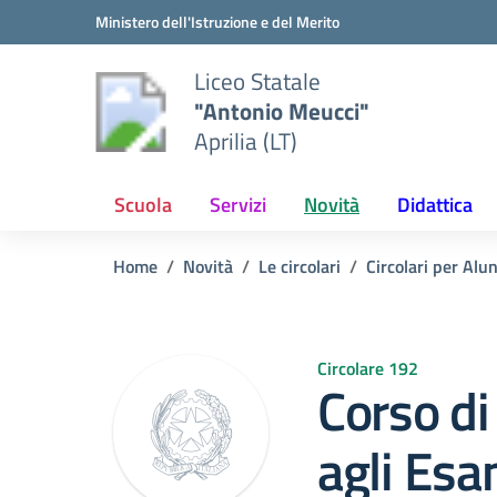
Vai ai contenuti
Vai al menu di navigazione
Vai al footer
Ministero dell'Istruzione e del Merito
Liceo Statale
"Antonio Meucci"
Aprilia (LT)
Scuola
Servizi
Novità
Didattica
Home
Novità
Le circolari
Circolari per Alu
Circolare 192
Corso di
agli Esa