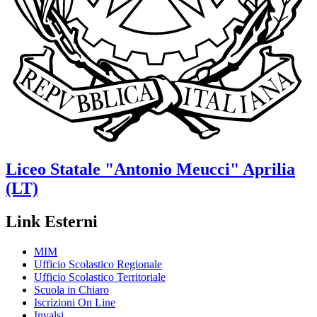
Liceo Statale
"Antonio Meucci"
Aprilia
(LT)
Link Esterni
MIM
Ufficio Scolastico Regionale
Ufficio Scolastico Territoriale
Scuola in Chiaro
Iscrizioni On Line
Invalsi