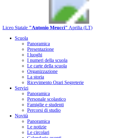
Liceo Statale
"Antonio Meucci"
Aprilia (LT)
Scuola
Panoramica
Presentazione
I luoghi
I numeri della scuola
Le carte della scuola
Organizzazione
La storia
Ricevimento Orari Segreterie
Servizi
Panoramica
Personale scolastico
Famiglie e studenti
Percorsi di studio
Novità
Panoramica
Le notizie
Le circolari
Calendario eventi