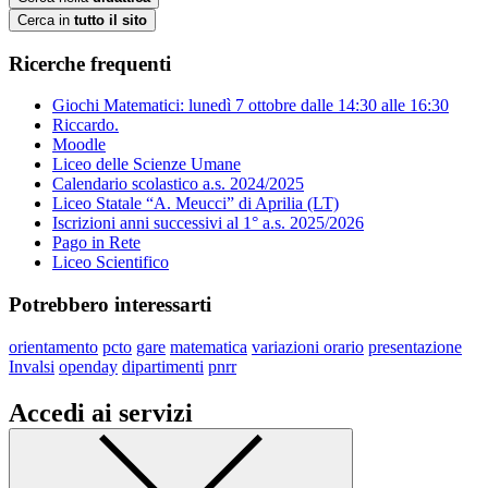
Cerca in
tutto il sito
Ricerche frequenti
Giochi Matematici: lunedì 7 ottobre dalle 14:30 alle 16:30
Riccardo.
Moodle
Liceo delle Scienze Umane
Calendario scolastico a.s. 2024/2025
Liceo Statale “A. Meucci” di Aprilia (LT)
Iscrizioni anni successivi al 1° a.s. 2025/2026
Pago in Rete
Liceo Scientifico
Potrebbero interessarti
orientamento
pcto
gare
matematica
variazioni orario
presentazione
Invalsi
openday
dipartimenti
pnrr
Accedi ai servizi