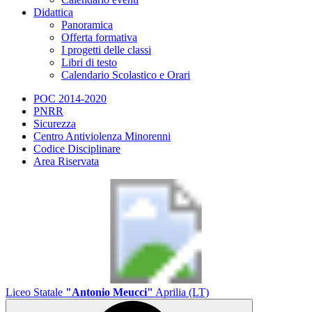
Didattica
Panoramica
Offerta formativa
I progetti delle classi
Libri di testo
Calendario Scolastico e Orari
POC 2014-2020
PNRR
Sicurezza
Centro Antiviolenza Minorenni
Codice Disciplinare
Area Riservata
Liceo Statale
"Antonio Meucci"
Aprilia (LT)