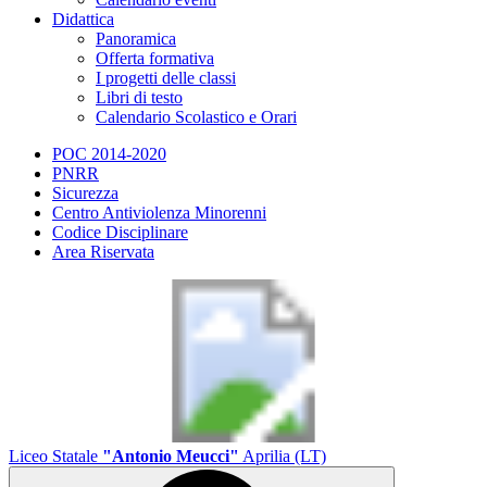
Didattica
Panoramica
Offerta formativa
I progetti delle classi
Libri di testo
Calendario Scolastico e Orari
POC 2014-2020
PNRR
Sicurezza
Centro Antiviolenza Minorenni
Codice Disciplinare
Area Riservata
Liceo Statale
"Antonio Meucci"
Aprilia (LT)