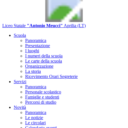
Liceo Statale
"Antonio Meucci"
Aprilia (LT)
Scuola
Panoramica
Presentazione
I luoghi
I numeri della scuola
Le carte della scuola
Organizzazione
La storia
Ricevimento Orari Segreterie
Servizi
Panoramica
Personale scolastico
Famiglie e studenti
Percorsi di studio
Novità
Panoramica
Le notizie
Le circolari
Calendario eventi