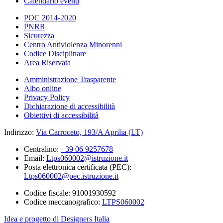
Calendario eventi
POC 2014-2020
PNRR
Sicurezza
Centro Antiviolenza Minorenni
Codice Disciplinare
Area Riservata
Amministrazione Trasparente
Albo online
Privacy Policy
Dichiarazione di accessibilità
Obiettivi di accessibilità
Indirizzo:
Via Carroceto, 193/A Aprilia (LT)
Centralino:
+39 06 9257678
Email:
Ltps060002@istruzione.it
Posta elettronica certificata (PEC):
Ltps060002@pec.istruzione.it
Codice fiscale: 91001930592
Codice meccanografico:
LTPS060002
Idea e progetto di Designers Italia