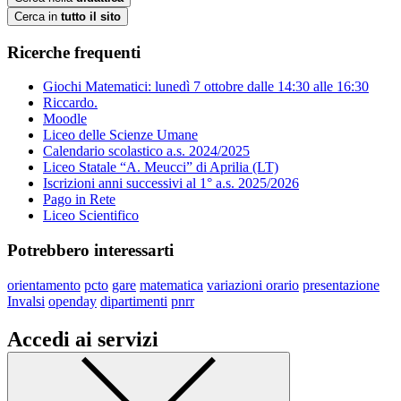
Cerca in
tutto il sito
Ricerche frequenti
Giochi Matematici: lunedì 7 ottobre dalle 14:30 alle 16:30
Riccardo.
Moodle
Liceo delle Scienze Umane
Calendario scolastico a.s. 2024/2025
Liceo Statale “A. Meucci” di Aprilia (LT)
Iscrizioni anni successivi al 1° a.s. 2025/2026
Pago in Rete
Liceo Scientifico
Potrebbero interessarti
orientamento
pcto
gare
matematica
variazioni orario
presentazione
Invalsi
openday
dipartimenti
pnrr
Accedi ai servizi